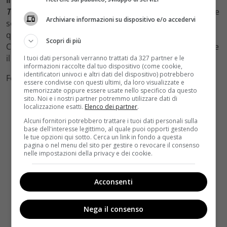
Transilvania 2
(
guarda il trailer su Velvet Cinema
), anche
Archiviare informazioni su dispositivo e/o accedervi
se non sarà certo una commedia. A tirare le fila di
questo ambizioso progetto ci sono Alex Kurtzman e
Scopri di più
Chris Morgan, le menti creative che produrranno anche
il film con Depp.
I tuoi dati personali verranno trattati da 327 partner e le
informazioni raccolte dal tuo dispositivo (come cookie,
identificatori univoci e altri dati del dispositivo) potrebbero
Foto by Facebook
essere condivise con questi ultimi, da loro visualizzate e
memorizzate oppure essere usate nello specifico da questo
sito. Noi e i nostri partner potremmo utilizzare dati di
localizzazione esatti.
Elenco dei partner
.
Alcuni fornitori potrebbero trattare i tuoi dati personali sulla
base dell'interesse legittimo, al quale puoi opporti gestendo
le tue opzioni qui sotto. Cerca un link in fondo a questa
pagina o nel menu del sito per gestire o revocare il consenso
nelle impostazioni della privacy e dei cookie.
Acconsenti
Nega il consenso