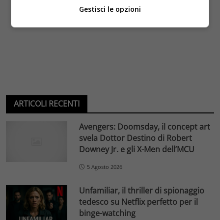
Gestisci le opzioni
ARTICOLI RECENTI
Avengers: Doomsday, il concept art
svela Dottor Destino di Robert
Downey Jr. e gli X-Men dell’MCU
5 Agosto 2026
Unfamiliar, il thriller di spionaggio
tedesco su Netflix perfetto per il
binge-watching