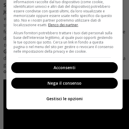
informazioni raccolte dal tuo dispositivo (come cookie,
Si tratta del quarto progetto hollywoodiano diretto da
identificatori univoci e altri dati del dispositivo) potrebbero
essere condivise con questi ultimi, da loro visualizzate e
Jodie Foster
dopo
Il mio piccolo genio
,
A casa per le
memorizzate oppure essere usate nello specifico da questo
vacanze
e
Mr. Beaver
, ma l’attrice vincitrice di due
sito. Noi e i nostri partner potremmo utilizzare dati di
statuette si è impegnata anche per il picclo schermo,
localizzazione esatti.
Elenco dei partner
.
formando la regia di un episodio della seconda stagione
Alcuni fornitori potrebbero trattare i tuoi dati personali sulla
base dell'interesse legittimo, al quale puoi opporti gestendo
di
House of Cards
e due del secondo ciclo di
Orange is
le tue opzioni qui sotto. Cerca un link in fondo a questa
the New Black
.
Nel cast del film figurano anche
pagina o nel menu del sito per gestire o revocare il consenso
Giancarlo Esposito e Jack O’Connell
. Per rendersi conto
nelle impostazioni della privacy e dei cookie.
della tensione che pervade le quasi due ore di film basta
gustarsi
una delle ultime scene che è stata pubblicata
Acconsenti
on line
, anticipato l’uscita della pellicla.
Nega il consenso
Gestisci le opzioni