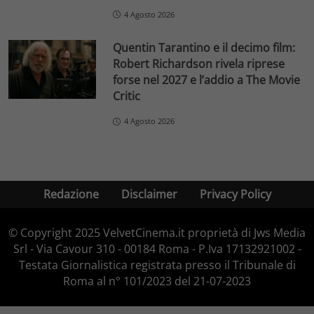
4 Agosto 2026
Quentin Tarantino e il decimo film:
Robert Richardson rivela riprese
forse nel 2027 e l’addio a The Movie
Critic
4 Agosto 2026
Redazione
Disclaimer
Privacy Policy
© Copyright 2025 VelvetCinema.it proprietà di Jws Media
Srl - Via Cavour 310 - 00184 Roma - P.Iva 17132921002 -
Testata Giornalistica registrata presso il Tribunale di
Roma al n° 101/2023 del 21-07-2023