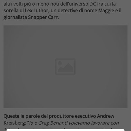
altri volti più o meno noti dell’universo DC fra cui la
sorella di Lex Luthor, un detective di nome Maggie e il
giornalista Snapper Carr.
Queste le parole del produttore esecutivo Andrew
Kreisberg
: “
Io e Greg Berlanti volevamo lavorare con
Tyler da secoli, quindi questo ruolo per noi gli calzava