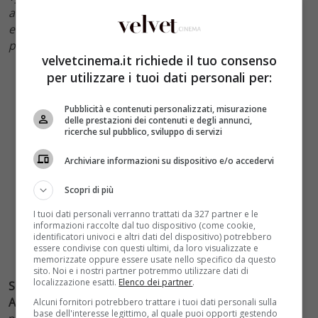
alla perfezione, perché Tyler è Superman. Siamo molto
entusiasti di aggiungere un altro attore straordinario
per l’eredità di questo personaggio iconico.”
velvetcinema.it richiede il tuo consenso
per utilizzare i tuoi dati personali per:
Pubblicità e contenuti personalizzati, misurazione
delle prestazioni dei contenuti e degli annunci,
ricerche sul pubblico, sviluppo di servizi
Archiviare informazioni su dispositivo e/o accedervi
Scopri di più
I tuoi dati personali verranno trattati da 327 partner e le
informazioni raccolte dal tuo dispositivo (come cookie,
identificatori univoci e altri dati del dispositivo) potrebbero
essere condivise con questi ultimi, da loro visualizzate e
memorizzate oppure essere usate nello specifico da questo
sito. Noi e i nostri partner potremmo utilizzare dati di
localizzazione esatti.
Elenco dei partner
.
Supergirl è una serie televisiva ideata da Greg Berlanti,
Ali Adler e Andrew Kreisberg
. Basata sull’omonimo
Alcuni fornitori potrebbero trattare i tuoi dati personali sulla
base dell'interesse legittimo, al quale puoi opporti gestendo