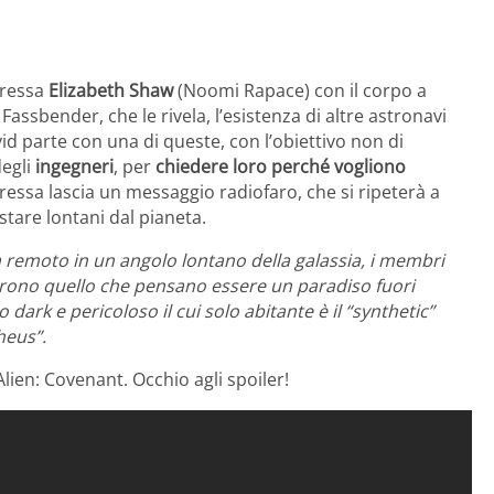
oressa
Elizabeth Shaw
(Noomi Rapace) con il corpo a
Fassbender, che le rivela, l’esistenza di altre astronavi
avid parte con una di queste, con l’obiettivo non di
degli
ingegneri
, per
chiedere loro perché vogliono
oressa lascia un messaggio radiofaro, che si ripeterà a
 stare lontani dal pianeta.
ta remoto in un angolo lontano della galassia, i membri
prono quello che pensano essere un paradiso fuori
dark e pericoloso il cui solo abitante è il “synthetic”
heus”.
Alien: Covenant. Occhio agli spoiler!