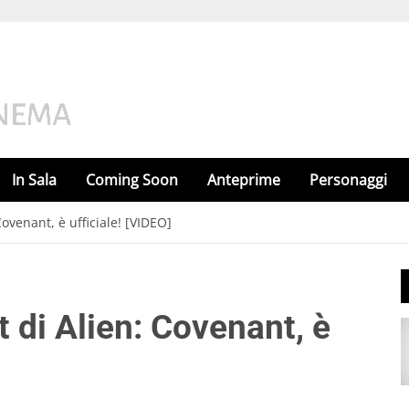
In Sala
Coming Soon
Anteprime
Personaggi
ovenant, è ufficiale! [VIDEO]
 di Alien: Covenant, è