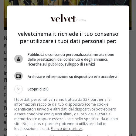
velvetcinema.it richiede il tuo consenso
Nel Nuovo Mondo
esiste una
nave dalle proporzioni
per utilizzare i tuoi dati personali per:
gigantesche,
talmente grande, da essere
considerata
una città
, il cui nome è
Grantesoro
.
Monkey D. Rufy e la
Pubblicità e contenuti personalizzati, misurazione
sua ciurma approdano
sulla gigantesca Grantesoro. La
delle prestazioni dei contenuti e degli annunci,
ricerche sul pubblico, sviluppo di servizi
nave, grande come una città,
è considerata un paese
indipendente in grado di autogovernarsi senza
Archiviare informazioni su dispositivo e/o accedervi
l’intervento del Governo Mondiale
ed è considerata la
più grande città dell’intrattenimento, dove le persone
Scopri di più
più ricche del mondo si ritrovano per giocare ed
I tuoi dati personali verranno trattati da 327 partner e le
assistere a incredibili show.
Nemmeno la Marina ha
informazioni raccolte dal tuo dispositivo (come cookie,
l’autorizzazione a penetrare nella nave
.
Il signore di
identificatori univoci e altri dati del dispositivo) potrebbero
essere condivise con questi ultimi, da loro visualizzate e
Grantesoro è Gild Tesoro che ha reso tale nave un
memorizzate oppure essere usate nello specifico da questo
enorme villaggio vacanze per le persone ricche
. Ma è
sito. Noi e i nostri partner potremmo utilizzare dati di
solo all’apparenza una realtà paradisiaca e si rivelerà
localizzazione esatti.
Elenco dei partner
.
ben presto un posto davvero inquietante.
La Ciurma del