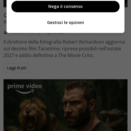
Nega il consenso
Quentin Tarantino e il decimo film: Robert Richardson
rivela riprese forse nel 2027 e l’addio a The Movie Critic
Gestisci le opzioni
Redazione Velvet
4 Agosto 2026
Il direttore della fotografia Robert Richardson aggiorna
sul decimo film Tarantino: riprese possibili nell'estate
2027 e addio definitivo a The Movie Critic.
Leggi di più