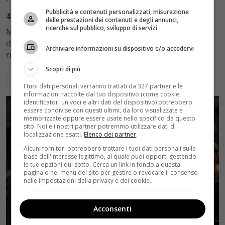
Pubblicità e contenuti personalizzati, misurazione
Redazione Velvet
4 Agosto 2026
delle prestazioni dei contenuti e degli annunci,
ricerche sul pubblico, sviluppo di servizi
Mediaset sceglie di mantenere Gerry Scotti e La Ruota
della Fortuna nell'access prime time estivo di Canale 5,
Archiviare informazioni su dispositivo e/o accedervi
rinviando a dicembre il debutto di Enrico Pa
Scopri di più
Leggi di più
I tuoi dati personali verranno trattati da 327 partner e le
informazioni raccolte dal tuo dispositivo (come cookie,
identificatori univoci e altri dati del dispositivo) potrebbero
essere condivise con questi ultimi, da loro visualizzate e
memorizzate oppure essere usate nello specifico da questo
sito. Noi e i nostri partner potremmo utilizzare dati di
localizzazione esatti.
Elenco dei partner
.
Alcuni fornitori potrebbero trattare i tuoi dati personali sulla
base dell'interesse legittimo, al quale puoi opporti gestendo
le tue opzioni qui sotto. Cerca un link in fondo a questa
pagina o nel menu del sito per gestire o revocare il consenso
nelle impostazioni della privacy e dei cookie.
Acconsenti
Rumors