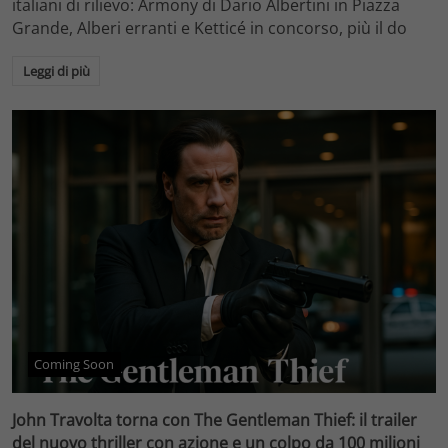
italiani di rilievo: Armony di Dario Albertini in Piazza
Grande, Alberi erranti e Ketticé in concorso, più il do
Leggi di più
Coming Soon
John Travolta torna con The Gentleman Thief: il trailer
del nuovo thriller con azione e un colpo da 100 milioni