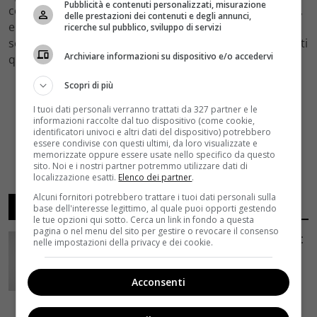
Pubblicità e contenuti personalizzati, misurazione
come in
“Pixar Easter Eggs”
(questo è il nome del video,
delle prestazioni dei contenuti e degli annunci,
e le cosiddette “easter eggs” sono proprio delle
ricerche sul pubblico, sviluppo di servizi
sorprese nascoste all’interno dei film) vengono mostrati
Archiviare informazioni su dispositivo e/o accedervi
questi sottili collegamenti.
Scopri di più
I tuoi dati personali verranno trattati da 327 partner e le
informazioni raccolte dal tuo dispositivo (come cookie,
identificatori univoci e altri dati del dispositivo) potrebbero
essere condivise con questi ultimi, da loro visualizzate e
memorizzate oppure essere usate nello specifico da questo
sito. Noi e i nostri partner potremmo utilizzare dati di
localizzazione esatti.
Elenco dei partner
.
Alcuni fornitori potrebbero trattare i tuoi dati personali sulla
ARTICOLI RECENTI
base dell'interesse legittimo, al quale puoi opporti gestendo
le tue opzioni qui sotto. Cerca un link in fondo a questa
pagina o nel menu del sito per gestire o revocare il consenso
Avengers: Doomsday, il concept art
nelle impostazioni della privacy e dei cookie.
svela Dottor Destino di Robert
Downey Jr. e gli X-Men dell’MCU
Acconsenti
5 Agosto 2026