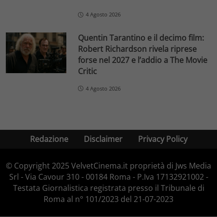
4 Agosto 2026
Quentin Tarantino e il decimo film:
Robert Richardson rivela riprese
forse nel 2027 e l’addio a The Movie
Critic
4 Agosto 2026
Redazione
Disclaimer
Privacy Policy
© Copyright 2025 VelvetCinema.it proprietà di Jws Media
Srl - Via Cavour 310 - 00184 Roma - P.Iva 17132921002 -
Testata Giornalistica registrata presso il Tribunale di
Roma al n° 101/2023 del 21-07-2023