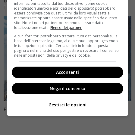
LEGGI ANCHE: SPIDERMAN: HOMECOMING, UN NUOVO
informazioni raccolte dal tuo dispositivo (come cookie,
TEASER IN ATTESA DEL TRAILER
identificatori univoci e altri dati del dispositivo) potrebbero
essere condivise con questi ultimi, da loro visualizzate e
memorizzate oppure essere usate nello specifico da questo
sito. Noi e i nostri partner potremmo utilizzare dati di
localizzazione esatti.
Elenco dei partner
.
Alcuni fornitori potrebbero trattare i tuoi dati personali sulla
base dell'interesse legittimo, al quale puoi opporti gestendo
le tue opzioni qui sotto. Cerca un link in fondo a questa
pagina o nel menu del sito per gestire o revocare il consenso
nelle impostazioni della privacy e dei cookie.
Acconsenti
Nega il consenso
Gestisci le opzioni
Photo Credits: Sony