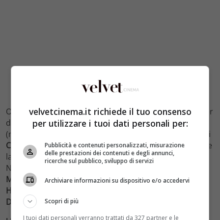
velvetcinema.it richiede il tuo consenso
Oltre a dover combattere contro Vulture, il Peter Parker
per utilizzare i tuoi dati personali per:
di Tom Holland in questa prima pellicola stand-alone
(nella quale a quanto pare vedremo anche un cameo di
Chris Evans
come Captain America) dovrà anche gestire
Pubblicità e contenuti personalizzati, misurazione
delle prestazioni dei contenuti e degli annunci,
la sua doppia vita di supereroe e ragazzo qualunque.
ricerche sul pubblico, sviluppo di servizi
Nella pellicola, diretta da
Tom Watts
, ci saranno anche
Marisa Tomei
– nel ruolo di Zia May –
Zendaya
,
Laura
Archiviare informazioni su dispositivo e/o accedervi
Harrier
,
Tony Revolori
,
Michael Barbieri
,
Kenneth Choi
,
Donald Glover
,
Angourie Rice
.
Scopri di più
I tuoi dati personali verranno trattati da 327 partner e le