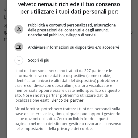
velvetcinema.it richiede il tuo consenso
Secondo le prime informazioni,
Issa Rae
sarebbe già al
per utilizzare i tuoi dati personali per:
lavoro sulla scrittura del film. Un suo portavoce ha
spiegato a
Vanity Fair
che gli utenti che hanno
Pubblicità e contenuti personalizzati, misurazione
delle prestazioni dei contenuti e degli annunci,
ipotizzato per primi la storia del film su Twitter saranno
ricerche sul pubblico, sviluppo di servizi
menzionati nei ‘credits’ della pellicola.
Archiviare informazioni su dispositivo e/o accedervi
Scopri di più
I tuoi dati personali verranno trattati da 327 partner e le
informazioni raccolte dal tuo dispositivo (come cookie,
identificatori univoci e altri dati del dispositivo) potrebbero
essere condivise con questi ultimi, da loro visualizzate e
memorizzate oppure essere usate nello specifico da questo
sito. Noi e i nostri partner potremmo utilizzare dati di
localizzazione esatti.
Elenco dei partner
.
Alcuni fornitori potrebbero trattare i tuoi dati personali sulla
base dell'interesse legittimo, al quale puoi opporti gestendo
le tue opzioni qui sotto. Cerca un link in fondo a questa
pagina o nel menu del sito per gestire o revocare il consenso
nelle impostazioni della privacy e dei cookie.