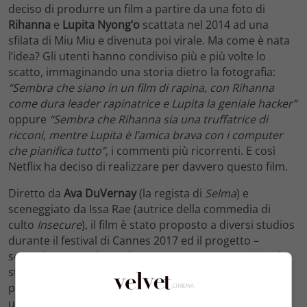
deciso di produrre un film a partire da una foto di
Rihanna
e
Lupita Nyong’o
scattata nel 2014 ad una
sfilata di Miu Miu e divenuta poi virale. Ma come è nata
l’idea? Gli utenti hanno condiviso più e più volte lo
scatto, immaginando una storia dietro la fotografia:
“Sembra che siano in un film di rapina, con Rihanna
come dura leader rapinatrice e Lupita la geniale hacker”
oppure
“Sembra che Rihanna sia una truffatrice di
ricconi, mentre Lupita è l’amica brava con i computer
che pianifica tutto”
, i commenti più ricorrenti. E così
Netflix ha deciso di realizzare per davvero questo film.
Diretto da
Ava DuVernay
(la regista di
Selma
) e
sceneggiato da Issa Rae (autrice della commedia di
culto
Insecure
), il film è stato proposto a diversi studios
durante il festival di Cannes 2017 ed il progetto –
secondo quanto ha svelato
Entertainment Weekly
– è
stato conquistato dopo un’offerta molto aggressiva
proprio da Netflix, che non ha rilasciato commenti
ufficiali.