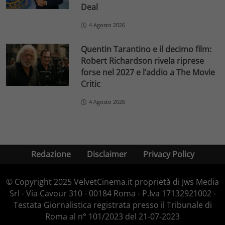
Deal
4 Agosto 2026
Quentin Tarantino e il decimo film:
Robert Richardson rivela riprese
forse nel 2027 e l’addio a The Movie
Critic
4 Agosto 2026
Redazione
Disclaimer
Privacy Policy
© Copyright 2025 VelvetCinema.it proprietà di Jws Media
Srl - Via Cavour 310 - 00184 Roma - P.Iva 17132921002 -
Testata Giornalistica registrata presso il Tribunale di
Roma al n° 101/2023 del 21-07-2023