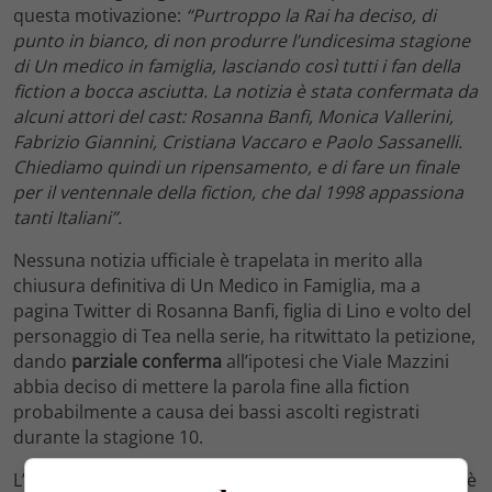
questa motivazione:
“Purtroppo la Rai ha deciso, di
punto in bianco, di non produrre l’undicesima stagione
di Un medico in famiglia, lasciando così tutti i fan della
fiction a bocca asciutta. La notizia è stata confermata da
alcuni attori del cast: Rosanna Banfi, Monica Vallerini,
Fabrizio Giannini, Cristiana Vaccaro e Paolo Sassanelli.
Chiediamo quindi un ripensamento, e di fare un finale
per il ventennale della fiction, che dal 1998 appassiona
tanti Italiani”.
Nessuna notizia ufficiale è trapelata in merito alla
chiusura definitiva di Un Medico in Famiglia, ma a
pagina Twitter di Rosanna Banfi, figlia di Lino e volto del
personaggio di Tea nella serie, ha ritwittato la petizione,
dando
parziale conferma
all’ipotesi che Viale Mazzini
abbia deciso di mettere la parola fine alla fiction
probabilmente a causa dei bassi ascolti registrati
durante la stagione 10.
L’unica cosa che lascia ancora un barlume di speranza è