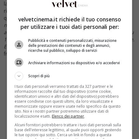
la dichiarazione che Lino Banfi, alias Nonno Libero, ha
rilasciato poco tempo fa a Tv Sorrisi e Canzoni nella
quale l’attore aveva asserito
“ci sarò anche io
velvetcinema.it richiede il tuo consenso
nell’11esima stagione di Un Medico in Famiglia, posso
per utilizzare i tuoi dati personali per:
assicurarlo: Nonno Libero sarà presente in 13 serate su
13. […] Per il ventennale vogliamo fare le cose in grande.
Pubblicità e contenuti personalizzati, misurazione
delle prestazioni dei contenuti e degli annunci,
E a gennaio si va sul set”.
Cosa è successo nel
ricerche sul pubblico, sviluppo di servizi
frattempo?
Archiviare informazioni su dispositivo e/o accedervi
Scopri di più
I tuoi dati personali verranno trattati da 327 partner e le
informazioni raccolte dal tuo dispositivo (come cookie,
identificatori univoci e altri dati del dispositivo) potrebbero
essere condivise con questi ultimi, da loro visualizzate e
memorizzate oppure essere usate nello specifico da questo
sito. Noi e i nostri partner potremmo utilizzare dati di
localizzazione esatti.
Elenco dei partner
.
Alcuni fornitori potrebbero trattare i tuoi dati personali sulla
base dell'interesse legittimo, al quale puoi opporti gestendo
le tue opzioni qui sotto. Cerca un link in fondo a questa