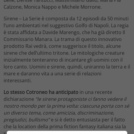
Calzone, Monica Nappo e Michele Morrone.
Sirene – La Serie è composta da 12 episodi da 50 minuti
l’uno ambientati nel suggestivo Golfo di Napoli. La regia
è stata affidata a Davide Marengo, che ha già diretto Il
Commissario Manara. La trama di questo innovativo
prodotto Rai vedrà, come suggerisce il titolo, alcune
sirene che dell’ultimo tritone. Le mitologiche creature
inizialmente tenteranno di incantare gli uomini con il
loro canto. Uomini e sirene, quindi, uniranno la terra e il
mare e daranno vita a una serie di relazioni
interessanti.
Lo stesso Cotroneo ha anticipato
in una recente
dichiarazione
“le sirene protagoniste ci fanno vedere il
nostro mondo per la prima volta: ciascuna porta con sé
un diverso tema, come amicizia, discriminazione,
pregiudizi, bullismo”
e si è detto entusiasta per il fatto
che la location della prima fiction fantasy italiana sia la
sua Napoli:
“da napoletano sono ovviamente molto