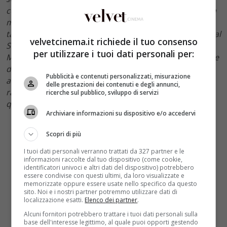
contento che con Sirene venga fuori un’immagine della
mia città che dia conto della sua complessità. Napoli è
tante città diverse: le Sirene scoprono l’opera entrano al
velvetcinema.it richiede il tuo consenso
San Carlo, si avvicinano all’arte del Seicento visitando il
per utilizzare i tuoi dati personali per:
Museo di Capodimonte, abbiamo raccontato le bellezze
di questa città e di questa Regione. Penso che città
Pubblicità e contenuti personalizzati, misurazione
articolate come Napoli debbano avere tante forme di
delle prestazioni dei contenuti e degli annunci,
racconto e sono contento di aver partecipato con
ricerche sul pubblico, sviluppo di servizi
questa nuova serie”
.
Archiviare informazioni su dispositivo e/o accedervi
Scopri di più
I tuoi dati personali verranno trattati da 327 partner e le
informazioni raccolte dal tuo dispositivo (come cookie,
identificatori univoci e altri dati del dispositivo) potrebbero
essere condivise con questi ultimi, da loro visualizzate e
memorizzate oppure essere usate nello specifico da questo
sito. Noi e i nostri partner potremmo utilizzare dati di
localizzazione esatti.
Elenco dei partner
.
Alcuni fornitori potrebbero trattare i tuoi dati personali sulla
base dell'interesse legittimo, al quale puoi opporti gestendo