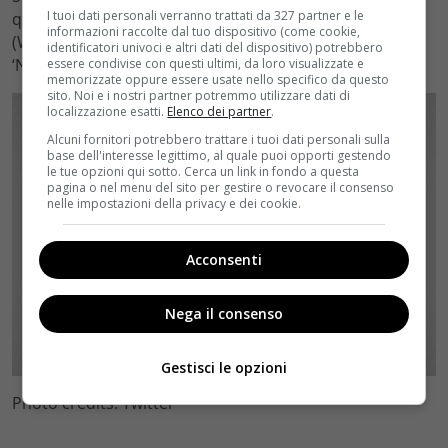
I tuoi dati personali verranno trattati da 327 partner e le
qualche stagione, ma rispetto molto gli autori Dan
informazioni raccolte dal tuo dispositivo (come cookie,
(Weiss, n.d.r.) e David (Benioff, n.d.r.) che hanno detto:
identificatori univoci e altri dati del dispositivo) potrebbero
‘No, questo è il finale e così finirà'”.
essere condivise con questi ultimi, da loro visualizzate e
memorizzate oppure essere usate nello specifico da questo
sito. Noi e i nostri partner potremmo utilizzare dati di
localizzazione esatti.
Elenco dei partner
.
Alcuni fornitori potrebbero trattare i tuoi dati personali sulla
base dell'interesse legittimo, al quale puoi opporti gestendo
le tue opzioni qui sotto. Cerca un link in fondo a questa
pagina o nel menu del sito per gestire o revocare il consenso
nelle impostazioni della privacy e dei cookie.
Acconsenti
Nega il consenso
Gestisci le opzioni
Photo credits: Twitter