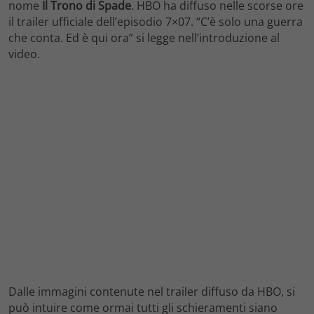
nome
Il Trono di Spade
. HBO ha diffuso nelle scorse ore
il trailer ufficiale dell’episodio 7×07. “C’è solo una guerra
che conta. Ed è qui ora” si legge nell’introduzione al
video.
Dalle immagini contenute nel trailer diffuso da HBO, si
può intuire come ormai tutti gli schieramenti siano