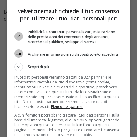
velvetcinema.it richiede il tuo consenso
Le prime 10 posizioni del Box Office Italia nel weekend
per utilizzare i tuoi dati personali per:
del 2 e 3 settembre
Cattivissimo me 3 week-end € 3.610.104 (totale:
Pubblicità e contenuti personalizzati, misurazione
delle prestazioni dei contenuti e degli annunci,
11.237.946)
ricerche sul pubblico, sviluppo di servizi
Dunkirk week-end € 2.958.888 (totale: 2.961.641)
Overdrive week-end € 382.918 (totale: 991.150)
Archiviare informazioni su dispositivo e/o accedervi
Amityville: Il risveglio week-end € 260.175 (totale:
776.181)
Scopri di più
Atomica bionda week-end € 206.603 (totale:
I tuoi dati personali verranno trattati da 327 partner e le
1.603.328)
informazioni raccolte dal tuo dispositivo (come cookie,
Open Water 3 – Cage Dive week-end € 192.529
identificatori univoci e altri dati del dispositivo) potrebbero
essere condivise con questi ultimi, da loro visualizzate e
(totale: 214.318)
memorizzate oppure essere usate nello specifico da questo
Annabelle 2: Creation week-end € 157.209 (totale:
sito. Noi e i nostri partner potremmo utilizzare dati di
localizzazione esatti.
Elenco dei partner
.
3.303.061)
La torre nera week-end € 153.082 (totale: 2.174.316)
Alcuni fornitori potrebbero trattare i tuoi dati personali sulla
base dell'interesse legittimo, al quale puoi opporti gestendo
Un profilo per due week-end € 89.384 (totale:
le tue opzioni qui sotto. Cerca un link in fondo a questa
108.397)
pagina o nel menu del sito per gestire o revocare il consenso
nelle impostazioni della privacy e dei cookie.
Easy – Un viaggio facile facile week-end € 55.846