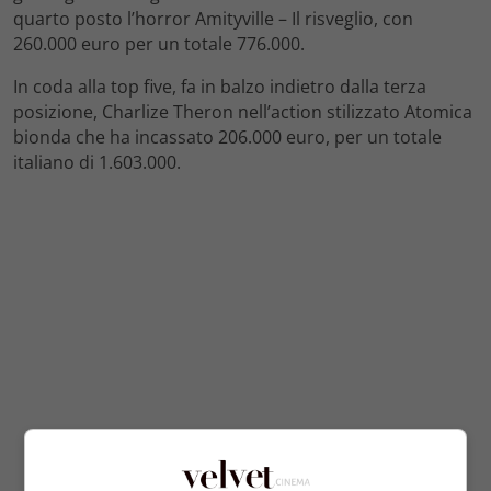
quarto posto l’horror Amityville – Il risveglio, con
260.000 euro per un totale 776.000.
In coda alla top five, fa in balzo indietro dalla terza
posizione, Charlize Theron nell’action stilizzato Atomica
bionda che ha incassato 206.000 euro, per un totale
italiano di 1.603.000.