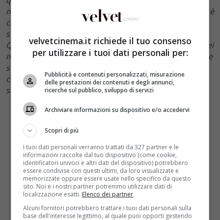
non erano tante, almeno nella cultura
pop.
Oggi molto è
cambiato, anche se negli Stati Uniti non è chiaro cosa
stia succedendo, è in atto un decadimento culturale.
velvetcinema.it richiede il tuo consenso
Questo mi fa paura ma allo stesso tempo mi fortifica nei
per utilizzare i tuoi dati personali per:
miei valori e in ciò in cui credo, e mi spinge a raccontare
sempre più storie. Oggi siamo pronti ad accettare ciò
Pubblicità e contenuti personalizzati, misurazione
che sappiamo essere giusto. E con “giusto” intendo
delle prestazioni dei contenuti e degli annunci,
semplicemente l’amore tra due persone”
.
ricerche sul pubblico, sviluppo di servizi
Archiviare informazioni su dispositivo e/o accedervi
Scopri di più
I tuoi dati personali verranno trattati da 327 partner e le
informazioni raccolte dal tuo dispositivo (come cookie,
identificatori univoci e altri dati del dispositivo) potrebbero
essere condivise con questi ultimi, da loro visualizzate e
memorizzate oppure essere usate nello specifico da questo
sito. Noi e i nostri partner potremmo utilizzare dati di
localizzazione esatti.
Elenco dei partner
.
Alcuni fornitori potrebbero trattare i tuoi dati personali sulla
base dell'interesse legittimo, al quale puoi opporti gestendo