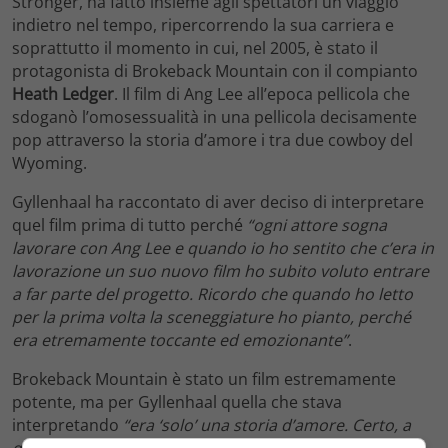
Stronger, ha fatto insieme agli spettatori un viaggio
indietro nel tempo, ripercorrendo la sua carriera e
soprattutto il momento in cui, nel 2005, è stato il
protagonista di Brokeback Mountain con il compianto
Heath Ledger
. Il film di Ang Lee all’epoca pellicola che
sdoganò l’omosessualità in una pellicola decisamente
pop attraverso la storia d’amore i tra due cowboy del
Wyoming.
Gyllenhaal ha raccontato di aver deciso di interpretare
quel film prima di tutto perché
“ogni attore sogna
lavorare con Ang Lee e quando io ho sentito che c’era in
lavorazione un suo nuovo film ho subito voluto entrare
a far parte del progetto. Ricordo che quando ho letto
per la prima volta la sceneggiature ho pianto, perché
era etremamente toccante ed emozionante”
.
Brokeback Mountain è stato un film estremamente
potente, ma per Gyllenhaal quella che stava
interpretando
“era ‘solo’ una storia d’amore. Certo, a
quel tempo le storie che parlavano di omosessualità