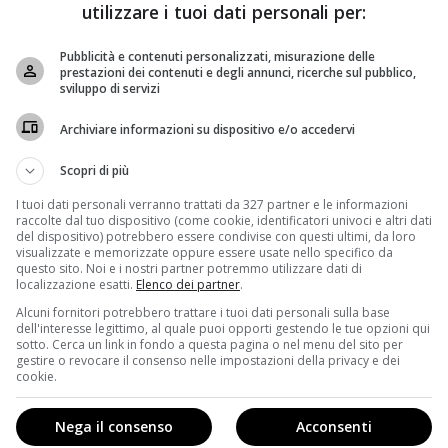
utilizzare i tuoi dati personali per:
e Super Vacanze di Natale, il film diretto da
Paolo
ci sketch, 35 anni di commedia natalizia “all’italiana”.
Pubblicità e contenuti personalizzati, misurazione delle
i e Aurelio De Laurentis, prende in prestito diversi
prestazioni dei contenuti e degli annunci, ricerche sul pubblico,
sviluppo di servizi
Natale 83 a Natale a Londra, per regalare agli spettatori
Archiviare informazioni su dispositivo e/o accedervi
te di Super Vacanze di Natale avranno come personaggi
Scopri di più
li, a quanto pare, non sono affatto contenti della cosa.
sta operazione cinematografica “una stupidaggine”,
I tuoi dati personali verranno trattati da 327 partner e le informazioni
raccolte dal tuo dispositivo (come cookie, identificatori univoci e altri dati
ssuno che un progetto del genere era in produzione e
del dispositivo) potrebbero essere condivise con questi ultimi, da loro
 avrebbe negato.
visualizzate e memorizzate oppure essere usate nello specifico da
questo sito. Noi e i nostri partner potremmo utilizzare dati di
localizzazione esatti.
Elenco dei partner
.
 collega. L’attore, che questo Natale sarà il
e che De Laurentiis stia sfruttando la sua immagine e
Alcuni fornitori potrebbero trattare i tuoi dati personali sulla base
dell'interesse legittimo, al quale puoi opporti gestendo le tue opzioni qui
di concorrenza sleale in quanto Super Vacanze di Natale
sotto. Cerca un link in fondo a questa pagina o nel menu del sito per
ranno sia Natale con Chef che Poveri ma Ricchissimi,
gestire o revocare il consenso nelle impostazioni della privacy e dei
cookie.
 principali vede proprio Christian De Sica.
Nega il consenso
Acconsenti