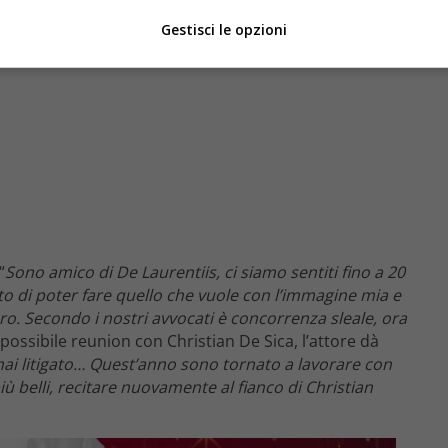
Gestisci le opzioni
“
Sono amico di De Laurentiis, ci siamo sentiti fino a 20
to di poter fare quello che vuole con l’immagine mia e
ero. Secondo i nostri avvocati è concorrenza sleale, ora
possibile reunion con Christian De Sica, l’attore dà
 litigato… Quest’anno sono tornato a lavorare con
 più belli, recitare nuovamente al fianco di Christian