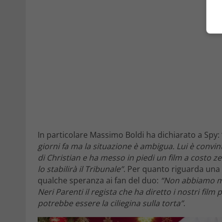
In particolare Massimo Boldi ha dichiarato a Spy: 
giorni fa ma la situazione è ambigua. Lui è convin
di Christian e ha messo in piedi un film a costo z
lo stabilirà il Tribunale”
. Per quanto riguarda una 
qualche speranza ai fan del duo:
“Non abbiamo mai
Neri Parenti il regista che ha diretto i nostri film
potrebbe essere la ciliegina sulla torta”
.