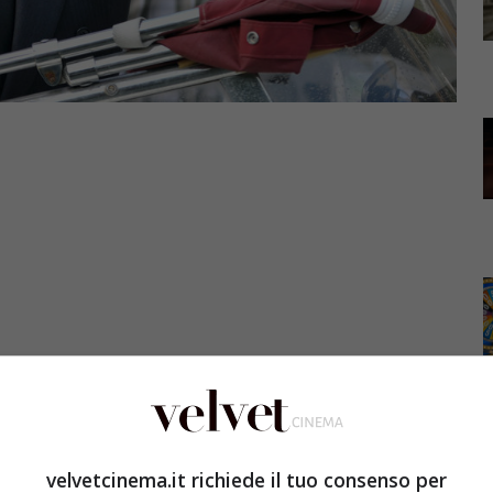
media nataliazia Un Natale da chef di Neri Parenti,
 decisione di portare nelle sale una pellicola come
velvetcinema.it richiede il tuo consenso per