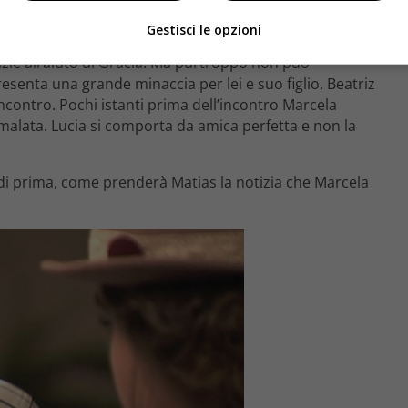
Gestisci le opzioni
ta per cercare di curare Raimundo. Adela riesce a
azie all’aiuto di Gracia. Ma purtroppo non può
esenta una grande minaccia per lei e suo figlio. Beatriz
ncontro. Pochi istanti prima dell’incontro Marcela
malata. Lucia si comporta da amica perfetta e non la
i prima, come prenderà Matias la notizia che Marcela