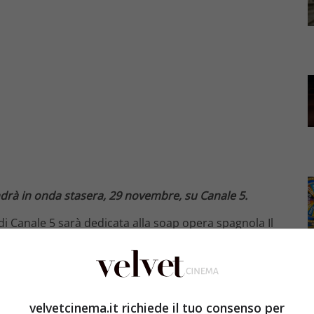
andrà in onda stasera, 29 novembre, su Canale 5.
i Canale 5 sarà dedicata alla soap opera spagnola Il
 assisteremo a quali saranno le con seguenze
to pomeriggio vedremo l’uomo aprire gli occhi ma
ante sia vivo, sembra che abbia perso la memoria dato
velvetcinema.it richiede il tuo consenso per