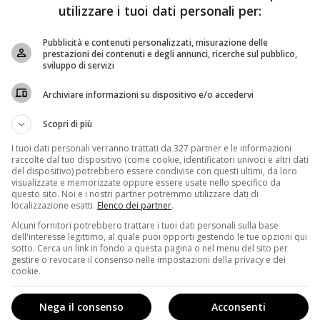
ti, ci anticipa che: “Raimundo si è svegliato, ma non
utilizzare i tuoi dati personali per:
a un comportamento violento e aggressivo: sembra
lare uno specialista.
Pubblicità e contenuti personalizzati, misurazione delle
prestazioni dei contenuti e degli annunci, ricerche sul pubblico,
scolare ordinato per posta e Lucia trama qualcosa di
sviluppo di servizi
tinua a corteggiare Gracia persino davanti ad Hipolito.
e i suoi muscoli per dare una bella lezione al
Archiviare informazioni su dispositivo e/o accedervi
on riconosce neanche gli altri.
Scopri di più
I tuoi dati personali verranno trattati da 327 partner e le informazioni
raccolte dal tuo dispositivo (come cookie, identificatori univoci e altri dati
del dispositivo) potrebbero essere condivise con questi ultimi, da loro
visualizzate e memorizzate oppure essere usate nello specifico da
questo sito. Noi e i nostri partner potremmo utilizzare dati di
localizzazione esatti.
Elenco dei partner
.
Alcuni fornitori potrebbero trattare i tuoi dati personali sulla base
dell'interesse legittimo, al quale puoi opporti gestendo le tue opzioni qui
sotto. Cerca un link in fondo a questa pagina o nel menu del sito per
gestire o revocare il consenso nelle impostazioni della privacy e dei
cookie.
Nega il consenso
Acconsenti