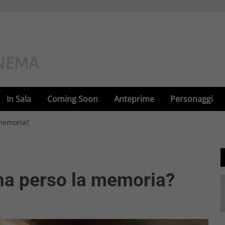
In Sala
Coming Soon
Anteprime
Personaggi
 memoria?
ha perso la memoria?