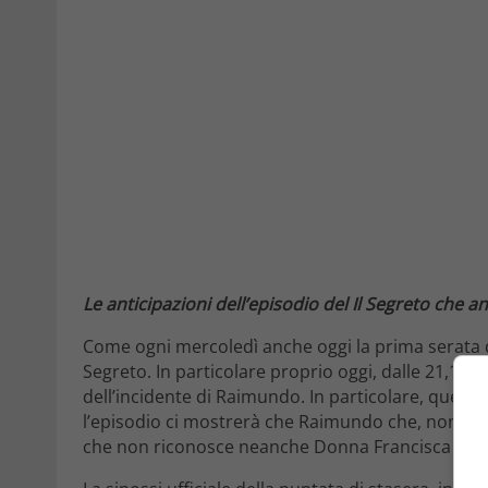
Le anticipazioni dell’episodio del Il Segreto che 
Come ogni mercoledì anche oggi la prima serata d
Segreto. In particolare proprio oggi, dalle 21,10
dell’incidente di Raimundo. In particolare, ques
l’episodio ci mostrerà che Raimundo che, nonost
che non riconosce neanche Donna Francisca