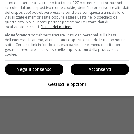
 Salvatore (Luca Argentero).
I tuoi dati personali verranno trattati da 327 partner e le informazioni
raccolte dal tuo dispositivo (come cookie, identificatori univoci e altri dati
del dispositivo) potrebbero essere condivise con questi ultimi, da loro
 sia leggermente scemato dopo il primo episodio che
visualizzate e memorizzate oppure essere usate nello specifico da
fatti, ha visto incollate alla tv 4,8 milioni di
questo sito. Noi e i nostri partner potremmo utilizzare dati di
localizzazione esatti.
Elenco dei partner
.
fino ad assestarsi intorno ai 3,6 milioni di persone,
quando la serie è stata presentata il produttore Rosario
Alcuni fornitori potrebbero trattare i tuoi dati personali sulla base
dell'interesse legittimo, al quale puoi opporti gestendo le tue opzioni qui
 dello show, purché anche il creatore Ivan Crotoneo
sotto. Cerca un link in fondo a questa pagina o nel menu del sito per
gestire o revocare il consenso nelle impostazioni della privacy e dei
cookie.
ettamente a uno o più sequel visto che le storyline da
 tra sirene e umani che può insegnare ancora molto e
Nega il consenso
Acconsenti
tenza possono essere sempre dietro l’angolo.
Gestisci le opzioni