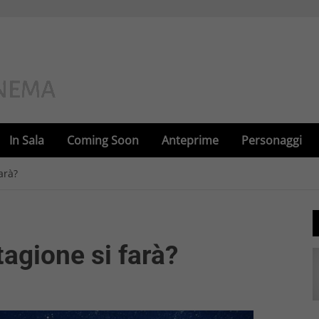
In Sala
Coming Soon
Anteprime
Personaggi
arà?
tagione si farà?