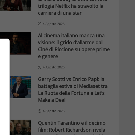
trilogia Netflix ha stravolto la
carriera di una star
4 Agosto 2026
Al cinema italiano manca una
visione: il grido d’allarme dal
Ciné di Riccione su opere prime
e genere
4 Agosto 2026
Gerry Scotti vs Enrico Papi: la
battaglia estiva di Mediaset tra
La Ruota della Fortuna e Let’s
Make a Deal
4 Agosto 2026
Quentin Tarantino e il decimo
film: Robert Richardson rivela