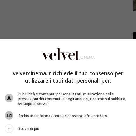
velvetcinema.it richiede il tuo consenso per
issima puntata di Sirene ma il successo della serie ci
utilizzare i tuoi dati personali per:
a fiction fantasy made in Italy ci sarà.
Pubblicità e contenuti personalizzati, misurazione delle
ima attesa puntata di Sirene la prima fiction fantasy
prestazioni dei contenuti e degli annunci, ricerche sul pubblico,
sviluppo di servizi
ruppo di Sirene costrette a “tasferirsi” a Napoli per
re la specie. La fiction, scritta da Ivan Cotroneo e
Archiviare informazioni su dispositivo e/o accedervi
Valentina Bellè), Irene (Denise Tantucci), Daria (Rosy
ne della loro avventura sulla terraferma si sono
Scopri di più
i. In particolare Yara, proprio colei che ha il dovere di