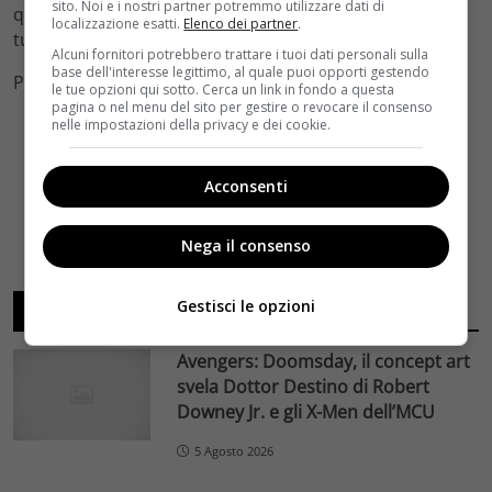
sito. Noi e i nostri partner potremmo utilizzare dati di
qualcuno trama nell’ombra, ed è pronto a mandare
localizzazione esatti.
Elenco dei partner
.
tutto all’aria… Ci riuscirà
Alcuni fornitori potrebbero trattare i tuoi dati personali sulla
base dell'interesse legittimo, al quale puoi opporti gestendo
Photo e Video Credits: Sky Atlantic
le tue opzioni qui sotto. Cerca un link in fondo a questa
pagina o nel menu del sito per gestire o revocare il consenso
nelle impostazioni della privacy e dei cookie.
Acconsenti
Nega il consenso
Gestisci le opzioni
ARTICOLI RECENTI
Avengers: Doomsday, il concept art
svela Dottor Destino di Robert
Downey Jr. e gli X-Men dell’MCU
5 Agosto 2026