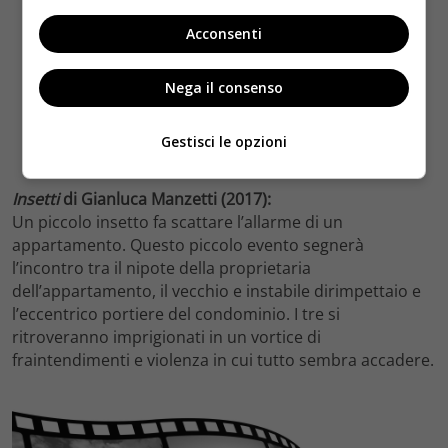
Acconsenti
Nega il consenso
Gestisci le opzioni
Insetti
di Gianluca Manzetti (2017):
Un piccolo insetto fa scattare l’allarme di un
appartamento. Questo piccolo evento segnerà
l’incontro tra il nipote della proprietaria
dell’appartamento, il vecchio e instabile dirimpettaio e
l’eccentrico portiere del condominio. I tre si
ritroveranno imprigionati in un vortice di
fraintendimenti e violenza in cui tutto sembra accadere.