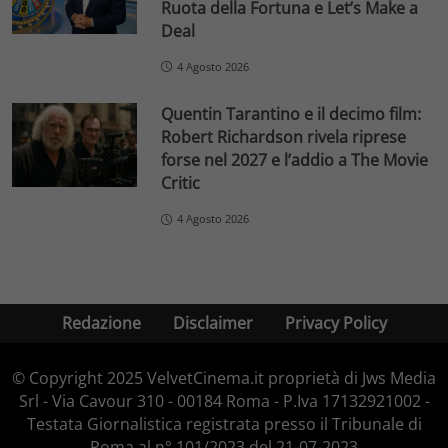
Ruota della Fortuna e Let’s Make a
Deal
4 Agosto 2026
Quentin Tarantino e il decimo film:
Robert Richardson rivela riprese
forse nel 2027 e l’addio a The Movie
Critic
4 Agosto 2026
Redazione
Disclaimer
Privacy Policy
© Copyright 2025 VelvetCinema.it proprietà di Jws Media
Srl - Via Cavour 310 - 00184 Roma - P.Iva 17132921002 -
Testata Giornalistica registrata presso il Tribunale di
Roma al n° 101/2023 del 21-07-2023