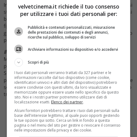
In una boscaglia qualsiasi dell’entroterra marchigiano si
velvetcinema.it richiede il tuo consenso
sta svolgendo un rave. Una famiglia di contadini locali si
per utilizzare i tuoi dati personali per:
barrica in casa, ma non abbastanza da impedire al loro
figlioletto di sgattaiolare fuori e seguire tre ravers. I
Pubblicità e contenuti personalizzati, misurazione
delle prestazioni dei contenuti e degli annunci,
giovanotti barcollano per la foresta in cerca di un amico
ricerche sul pubblico, sviluppo di servizi
perso durante la notte.
Archiviare informazioni su dispositivo e/o accedervi
Il suo ragazzo
di Matteo Gentiloni (2016):
Michele ha sedici anni, e nel magazzino dove lavora si
Scopri di più
presenta una ragazza straniera, Parnì. È venuta dalla
Serbia per cercare il fidanzato Maicon del quale non ha
I tuoi dati personali verranno trattati da 327 partner e le
informazioni raccolte dal tuo dispositivo (come cookie,
più notizie e che sapeva lavorare lì. Michele è l’unico che
identificatori univoci e altri dati del dispositivo) potrebbero
sembra ricordarsi di lui. Parnì è determinata nel volerlo
essere condivise con questi ultimi, da loro visualizzate e
memorizzate oppure essere usate nello specifico da questo
trovare e riesce a convincere Michele ad aiutarla.
sito. Noi e i nostri partner potremmo utilizzare dati di
localizzazione esatti.
Elenco dei partner
.
Alcuni fornitori potrebbero trattare i tuoi dati personali sulla
base dell'interesse legittimo, al quale puoi opporti gestendo
le tue opzioni qui sotto. Cerca un link in fondo a questa
pagina o nel menu del sito per gestire o revocare il consenso
nelle impostazioni della privacy e dei cookie.