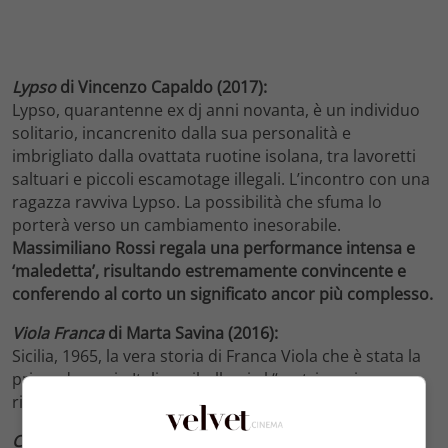
Lypso
di Vincenzo Capaldo (2017):
Lypso, quarantenne ex dj anni novanta, è un individuo
solitario, incancrenito dalla sua personalità e
imbrigliato dalla ovattata ruotine isolana, tra lavoretti
saltuari e piccoli escamotage illegali. L’incontro con una
ragazza ravviva Lypso. La possibilità che sfuma lo
porterà verso un cambiamento inesorabile.
Massimiliano Rossi regala una performance intensa e
‘maledetta’, risultando estremamente convincente e
conferendo al corto un significato ancor più complesso.
Viola Franca
di Marta Savina (2016):
Sicilia, 1965, la vera storia di Franca Viola che è stata la
prima donna in Italia a ribellarsi al “matrimonio
riparatore”.
Colazione
sull’erba
di Edoardo Ferraro (2016):