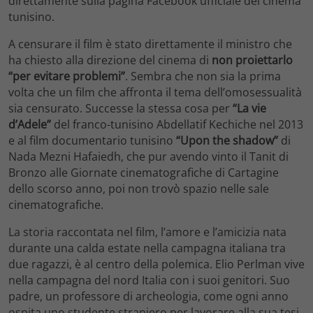
direttamente sulla pagina Facebook ufficiale del cinema
tunisino.
A censurare il film è stato direttamente il ministro che
ha chiesto alla direzione del cinema di
non proiettarlo
“per evitare problemi”
. Sembra che non sia la prima
volta che un film che affronta il tema dell’omosessualità
sia censurato. Successe la stessa cosa per
“La vie
d’Adele”
del franco-tunisino Abdellatif Kechiche nel 2013
e al film documentario tunisino
“Upon the shadow”
di
Nada Mezni Hafaiedh, che pur avendo vinto il Tanit di
Bronzo alle Giornate cinematografiche di Cartagine
dello scorso anno, poi non trovò spazio nelle sale
cinematografiche.
La storia raccontata nel film, l’amore e l’amicizia nata
durante una calda estate nella campagna italiana tra
due ragazzi, è al centro della polemica. Elio Perlman vive
nella campagna del nord Italia con i suoi genitori. Suo
padre, un professore di archeologia, come ogni anno
ospita uno studente straniero per lavorare alla sua tesi