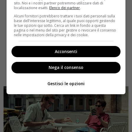
sito. Noi e i nostri partner potremmo utilizzare dati di
localizzazione esatti.
Elenco dei partner
.
Alcuni fornitori potrebbero trattare i tuoi dati personali sulla
base dell'interesse legittimo, al quale puoi opporti gestendo
le tue opzioni qui sotto. Cerca un link in fondo a questa
pagina o nel menu del sito per gestire o revocare il consenso
nelle impostazioni della privacy e dei cookie.
Acconsenti
Nega il consenso
Gestisci le opzioni