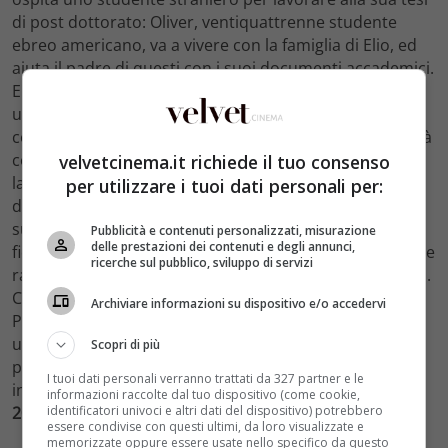
di post dottorato: Oliver, ventiquattrenne studente
ebreo americano, va a vivere con la famiglia di Elio, ed
aiuta il padre di questi con i suoi documenti accademici.
Elio è un ragazzo introspettivo, amante dei libri e con
uno spiccato talento musicale, trova poco in comune
con Oliver, la cui spensierata ed esuberante personalità
contrasta con la sua. Elio si risente anche di aver
velvetcinema.it richiede il tuo consenso
lasciato al ragazzo la sua camera da letto per tutta la
per utilizzare i tuoi dati personali per:
durata del suo soggiorno. Elio passa gran parte della
sua estate tra i libri, la trascrizione della musica e la
Pubblicità e contenuti personalizzati, misurazione
delle prestazioni dei contenuti e degli annunci,
fidanzatina Marzia, mentre Oliver è attratto da una delle
ricerche sul pubblico, sviluppo di servizi
ragazze del luogo, Chiara, con grande dispiacere di Elio.
Cosa penserà Luca Guadagnino di questa situazione?
Archiviare informazioni su dispositivo e/o accedervi
Probabilmente, il regista si aspettava che affrontando
un tema caldo come quello dell’omosessualità non
Scopri di più
potesse essere accettato in alcuni paesi del mondo.E
I tuoi dati personali verranno trattati da 327 partner e le
intanto si prepara per la grande nottata degli
Oscar
informazioni raccolte dal tuo dispositivo (come cookie,
identificatori univoci e altri dati del dispositivo) potrebbero
2018
.
essere condivise con questi ultimi, da loro visualizzate e
memorizzate oppure essere usate nello specifico da questo