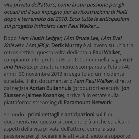
vita privata dell’attore, come la sua passione per gli
oceani ed il suo impegno per la ricostruzione di Haiti
dopo il terremoto del 2010. Ecco tutte le anticipazioni
sul progetto intitolato I am Paul Walker…
Dopo
I Am Heath Ledger
,
I Am Bruce Lee
,
I Am Evel
Knievel
e
I Am JFK Jr
,
Derik Murray
è al lavoro su un’altra
retrospettiva, questa volta dedicata a
Paul Walker
,
compianto interprete di Brian O’Conner nella saga
Fast
and Furious
, prematuramente scomparso all’età di 40
anni il 30 novembre 2013 in seguito ad un incidente
stradale. Il film documentario
I am Paul Walker
, diretto
dal regista
Adrian Buitenhuis
(produttori esecutivi
Jon
Slusser
e
Jaimee Kosanke
), arriverà in estate sulla
piattaforma streaming di
Paramount Network
.
Secondo i
primi dettagli e anticipazioni
sul film
documentario, questo si concentrerà anche su alcuni
aspetti della vita privata dell’attore, come la sua
passione per gli oceani e le attività di aiuto e supporto