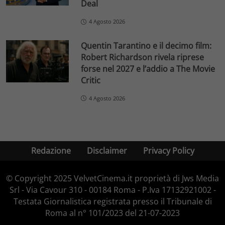
Deal
4 Agosto 2026
Quentin Tarantino e il decimo film:
Robert Richardson rivela riprese
forse nel 2027 e l’addio a The Movie
Critic
4 Agosto 2026
Redazione
Disclaimer
Privacy Policy
© Copyright 2025 VelvetCinema.it proprietà di Jws Media
Srl - Via Cavour 310 - 00184 Roma - P.Iva 17132921002 -
Testata Giornalistica registrata presso il Tribunale di
Roma al n° 101/2023 del 21-07-2023