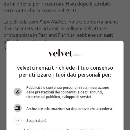
da lui offerte per ricostruire Haiti dopo il terribile
terremoto che la scosse nel 2010.
La pellicola
I am Paul Walker
, inoltre, conterrà anche
diverse interviste ad amici e colleghi dell’attore
protagonista in Fast and Furious, sebbene un
cast
ufficiale
per il film documentario non sia stato ancora
annunciato ufficialmente dalla produzione.
velvetcinema.it richiede il tuo consenso
per utilizzare i tuoi dati personali per:
Pubblicità e contenuti personalizzati, misurazione
delle prestazioni dei contenuti e degli annunci,
ricerche sul pubblico, sviluppo di servizi
Archiviare informazioni su dispositivo e/o accedervi
Scopri di più