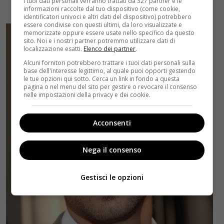
I tuoi dati personali verranno trattati da 327 partner e le
informazioni raccolte dal tuo dispositivo (come cookie,
identificatori univoci e altri dati del dispositivo) potrebbero
essere condivise con questi ultimi, da loro visualizzate e
memorizzate oppure essere usate nello specifico da questo
sito. Noi e i nostri partner potremmo utilizzare dati di
localizzazione esatti.
Elenco dei partner
.
Alcuni fornitori potrebbero trattare i tuoi dati personali sulla
base dell'interesse legittimo, al quale puoi opporti gestendo
le tue opzioni qui sotto. Cerca un link in fondo a questa
pagina o nel menu del sito per gestire o revocare il consenso
nelle impostazioni della privacy e dei cookie.
Acconsenti
Nega il consenso
Gestisci le opzioni