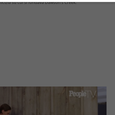
micizia su cui si fondava Dawson’s Creek.