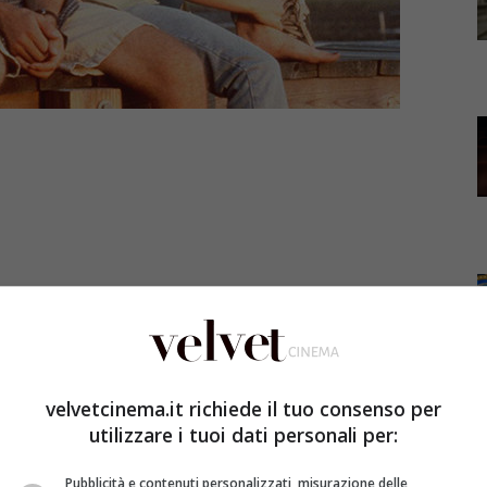
velvetcinema.it richiede il tuo consenso per
ella serie tv Dawson’s Creek, possiamo raccontare anche
utilizzare i tuoi dati personali per:
a lo sceneggiatore Kevin Williamson. Ecco dei dettagli
Pubblicità e contenuti personalizzati, misurazione delle