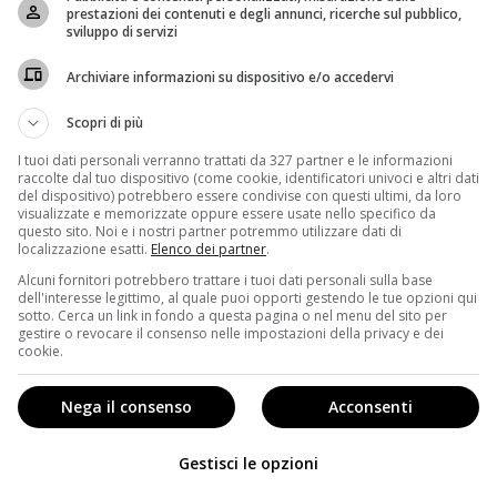
prestazioni dei contenuti e degli annunci, ricerche sul pubblico,
sviluppo di servizi
state pubblicate le foto della
reunion del cast di
erie tv che ha appassionati milioni di adolescenti tra la
Archiviare informazioni su dispositivo e/o accedervi
Scopri di più
roprio in occasione dell’anniversario ha raccontato
il
occanti nella vita di
Dawson, Pacey, Joey e Jen
. Dawson,
I tuoi dati personali verranno trattati da 327 partner e le informazioni
raccolte dal tuo dispositivo (come cookie, identificatori univoci e altri dati
 realizzare il suo sogno più grande, quello di diventare
del dispositivo) potrebbero essere condivise con questi ultimi, da loro
atie Holmes
) e Pacey (
Joshua Jackson
) sono diventati
visualizzate e memorizzate oppure essere usate nello specifico da
e ha pensato anche al matrimonio e a una famiglia;
questo sito. Noi e i nostri partner potremmo utilizzare dati di
localizzazione esatti.
Elenco dei partner
.
ano. Più triste e scioccante forse è il futuro della
Alcuni fornitori potrebbero trattare i tuoi dati personali sulla base
quale muore a causa di un male al cuore dopo essere
dell'interesse legittimo, al quale puoi opporti gestendo le tue opzioni qui
sotto. Cerca un link in fondo a questa pagina o nel menu del sito per
gestire o revocare il consenso nelle impostazioni della privacy e dei
futuro dei protagonisti: “
Penso che Dawson sia
cookie.
 sogni si siano realizzati.
Ma penso siano poi andati in
vato davvero l’amore
, e ora sia sul punto di cambiare
Nega il consenso
Acconsenti
rebbe un senso”. La reunion del cast dopo venti anni
el caos il mondo dei social e gli stessi fan che,
Gestisci le opzioni
a tra lo stupore e l’ansia per il futuro, con uno sguardo