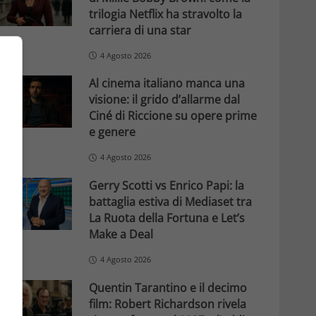
trilogia Netflix ha stravolto la
carriera di una star
4 Agosto 2026
Al cinema italiano manca una
visione: il grido d’allarme dal
Ciné di Riccione su opere prime
e genere
4 Agosto 2026
Gerry Scotti vs Enrico Papi: la
battaglia estiva di Mediaset tra
La Ruota della Fortuna e Let’s
Make a Deal
4 Agosto 2026
Quentin Tarantino e il decimo
film: Robert Richardson rivela