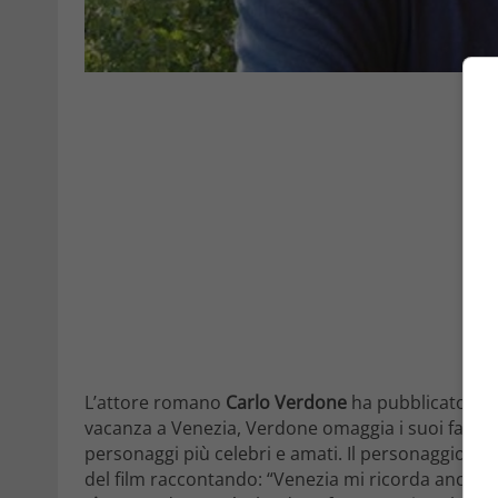
L’attore romano
Carlo Verdone
ha pubblicato sul
vacanza a Venezia, Verdone omaggia i suoi fan con
personaggi più celebri e amati. Il personaggio int
del film raccontando: “Venezia mi ricorda anche
i