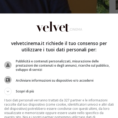
velvetcinema.it richiede il tuo consenso per
utilizzare i tuoi dati personali per:
Pubblicità e contenuti personalizzati, misurazione delle
prestazioni dei contenuti e degli annunci, ricerche sul pubblico,
sviluppo di servizi
Archiviare informazioni su dispositivo e/o accedervi
Scopri di più
 proprio profilo Facebook un video super divertente. In
I tuoi dati personali verranno trattati da 327 partner e le informazioni
 l'”imitazione” di
Raniero Cotti Borroni
, uno dei suoi
raccolte dal tuo dispositivo (come cookie, identificatori univoci e altri dati
erpretato nel film
“Viaggi di nozze”
, ricorda una scena
del dispositivo) potrebbero essere condivise con questi ultimi, da loro
l famoso Hotel Danieli dove purtroppo Fosca si tolse la
visualizzate e memorizzate oppure essere usate nello specifico da
questo sito. Noi e i nostri partner potremmo utilizzare dati di