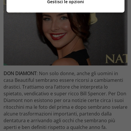
Gestisci le opzioni
DON DIAMONT
: Non solo donne, anche gli uomini in
casa Beautiful sembrano essere ricorsi a cambiamenti
drastici. Trattiamo ora l’attore che interpreta lo
spietato, vendicativo e super ricco Bill Spencer. Per Don
Diamont non esistono per ora notizie certe circa i suoi
ritocchini ma le foto del prima e dopo sembrano svelare
alcune trasformazioni importanti, partendo dalla
dentatura e arrivando agli occhi che sembrano più
aperti e ben definiti rispetto a qualche anno fa.