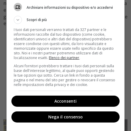
nel corso delle stagione della soap: look bizzarri, bionda
Archiviare informazioni su dispositivo e/o accedervi
e poi mora, ma sembrerebbe che l’attrice abbia
gonfiato le sue labbra che appaiono ora molto più piene
Scopri di più
e carnose, simili a quelle della sua collega Jacqueline.
I tuoi dati personali verranno trattati da 327 partner e le
informazioni raccolte dal tuo dispositivo (come cookie,
identificatori univoci e altri dati del dispositivo) potrebbero
essere condivise con questi ultimi, da loro visualizzate e
memorizzate oppure essere usate nello specifico da questo
sito. Noi e i nostri partner potremmo utilizzare dati di
localizzazione esatti.
Elenco dei partner
.
Alcuni fornitori potrebbero trattare i tuoi dati personali sulla
base dell'interesse legittimo, al quale puoi opporti gestendo
le tue opzioni qui sotto. Cerca un link in fondo a questa
pagina o nel menu del sito per gestire o revocare il consenso
nelle impostazioni della privacy e dei cookie.
Acconsenti
Nega il consenso