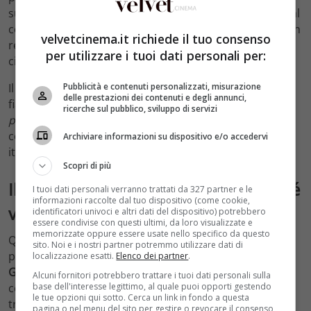
sua versatilità le ha permesso di passare dal dramma al
commedia senza mai perdere credibilità, lavorando con
velvetcinema.it richiede il tuo consenso
registi che rappresentano l’intero spettro del grande
per utilizzare i tuoi dati personali per:
cinema nostrano.
Pubblicità e contenuti personalizzati, misurazione
Il suo ultimo lavoro cinematografico risale al 2008: al
delle prestazioni dei contenuti e degli annunci,
fianco di
Lino Banfi
, ha partecipato a
L’allenatore nel
ricerche sul pubblico, sviluppo di servizi
pallone 2
, diretto da
Sergio Martino
. Un commiato in
commedia, con uno dei volti più amati della risata
Archiviare informazioni su dispositivo e/o accedervi
italiana — quasi un cerchio che si chiude con il sorriso.
Scopri di più
Il ricordo di Giuliana Calandra: perché
I tuoi dati personali verranno trattati da 327 partner e le
informazioni raccolte dal tuo dispositivo (come cookie,
vale la pena riscoprirla
identificatori univoci e altri dati del dispositivo) potrebbero
essere condivise con questi ultimi, da loro visualizzate e
memorizzate oppure essere usate nello specifico da questo
Quando se ne vanno le grandi caratteriste, il cinema
sito. Noi e i nostri partner potremmo utilizzare dati di
perde qualcosa che non si vede subito ma si sente.
localizzazione esatti.
Elenco dei partner
.
Giuliana Calandra
era di quella pasta: attrice che non
Alcuni fornitori potrebbero trattare i tuoi dati personali sulla
base dell'interesse legittimo, al quale puoi opporti gestendo
cercava i riflettori ma li meritava ogni volta che li
le tue opzioni qui sotto. Cerca un link in fondo a questa
trovava. Riscoprire la sua filmografia — da Argento a
pagina o nel menu del sito per gestire o revocare il consenso