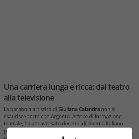
Una carriera lunga e ricca: dal teatro
alla televisione
La parabola artistica di
Giuliana Calandra
non si
esaurisce certo con Argento. Attrice di formazione
teatrale, ha attraversato decenni di cinema italiano
portando la sua presenza discreta ma efficace in
produzioni di generi e registri diversissimi tra loro. La