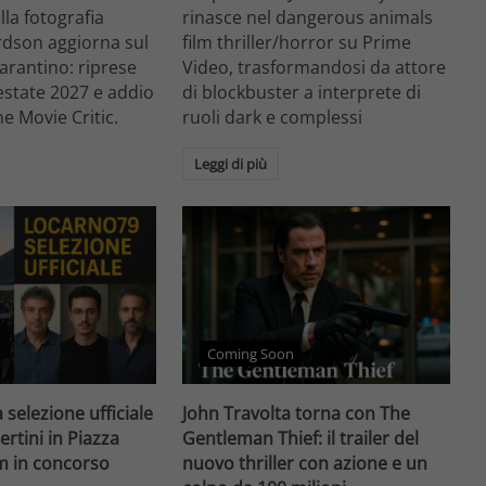
ella fotografia
rinasce nel dangerous animals
rdson aggiorna sul
film thriller/horror su Prime
arantino: riprese
Video, trasformandosi da attore
'estate 2027 e addio
di blockbuster a interprete di
he Movie Critic.
ruoli dark e complessi
Leggi di più
Coming Soon
 selezione ufficiale
John Travolta torna con The
ertini in Piazza
Gentleman Thief: il trailer del
lm in concorso
nuovo thriller con azione e un