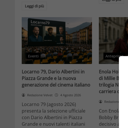
Leggi di più
Eventi
Anteprime
Locarno 79, Dario Albertini in
Enola Holmes 
Piazza Grande e la nuova
di Millie Bob
generazione del cinema italiano
trilogia Netfli
carriera di un
Redazione Velvet
4 Agosto 2026
Redazione Velv
Locarno 79 (agosto 2026)
presenta la selezione ufficiale
Con Enola Hol
con Dario Albertini in Piazza
Bobby Brown 
Grande e nuovi talenti italiani
decisivo a Ho