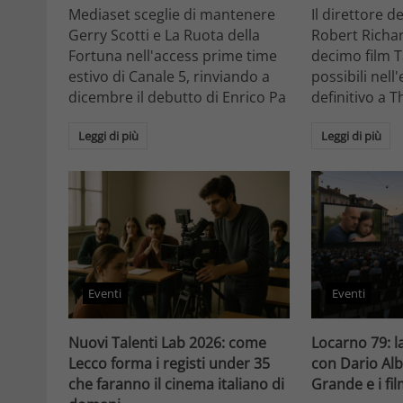
Mediaset sceglie di mantenere
Il direttore d
Gerry Scotti e La Ruota della
Robert Richa
Fortuna nell'access prime time
decimo film T
estivo di Canale 5, rinviando a
possibili nell
dicembre il debutto di Enrico Pa
definitivo a T
Leggi di più
Leggi di più
Eventi
Eventi
Nuovi Talenti Lab 2026: come
Locarno 79: la
Lecco forma i registi under 35
con Dario Alb
che faranno il cinema italiano di
Grande e i fi