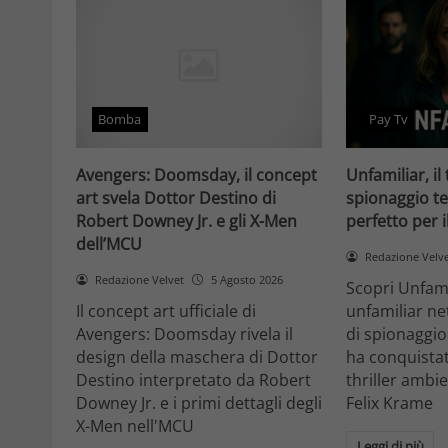
Bomba
Pay Tv
Avengers: Doomsday, il concept
Unfamiliar, il 
art svela Dottor Destino di
spionaggio te
Robert Downey Jr. e gli X-Men
perfetto per 
dell’MCU
Redazione Velv
Redazione Velvet
5 Agosto 2026
Scopri Unfami
Il concept art ufficiale di
unfamiliar net
Avengers: Doomsday rivela il
di spionaggio
design della maschera di Dottor
ha conquistat
Destino interpretato da Robert
thriller ambi
Downey Jr. e i primi dettagli degli
Felix Krame
X-Men nell'MCU
Leggi di più