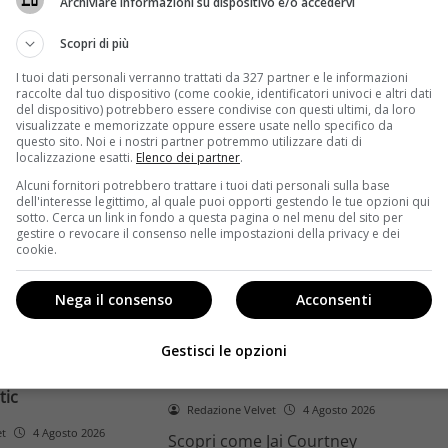
Archiviare informazioni su dispositivo e/o accedervi
ome la trilogia
ricambio generazionale e
asformato la sua
assenza di genere. L'analisi dal
Scopri di più
trice
Ciné di Riccione.
I tuoi dati personali verranno trattati da 327 partner e le informazioni
raccolte dal tuo dispositivo (come cookie, identificatori univoci e altri dati
Leggi di più
del dispositivo) potrebbero essere condivise con questi ultimi, da loro
visualizzate e memorizzate oppure essere usate nello specifico da
questo sito. Noi e i nostri partner potremmo utilizzare dati di
localizzazione esatti.
Elenco dei partner
.
Alcuni fornitori potrebbero trattare i tuoi dati personali sulla base
dell'interesse legittimo, al quale puoi opporti gestendo le tue opzioni qui
sotto. Cerca un link in fondo a questa pagina o nel menu del sito per
gestire o revocare il consenso nelle impostazioni della privacy e dei
cookie.
Anteprime
Nega il consenso
Acconsenti
tino e il decimo
Jai Courtney si riscatta con
Richardson rivela
Dangerous Animals su Prime
Gestisci le opzioni
nel 2027 e l’addio a
Video: da flop a serial killer
tic
Redazione Velvet
4 Agosto 2026
et
4 Agosto 2026
Scopri come Jai Courtney