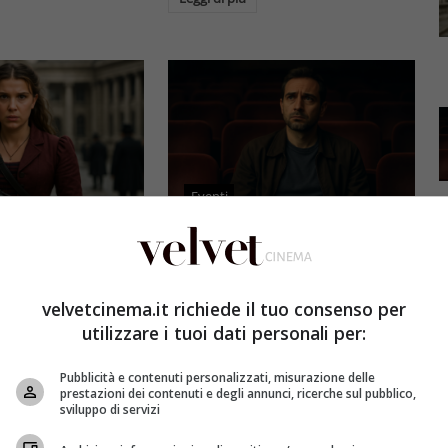
Eventi
3 e il grande salto
Al cinema italiano manca una
by Brown: come la
visione: il grido d’allarme dal
x ha stravolto la
Ciné di Riccione su opere prime
velvetcinema.it richiede il tuo consenso per
a star
e genere
utilizzare i tuoi dati personali per:
et
4 Agosto 2026
Redazione Velvet
4 Agosto 2026
Pubblicità e contenuti personalizzati, misurazione delle
mes 3, Millie
Il cinema italiano opere prime
prestazioni dei contenuti e degli annunci, ricerche sul pubblico,
compie un salto
affronta una crisi strutturale:
sviluppo di servizi
llywood.
poche new entry, scarso