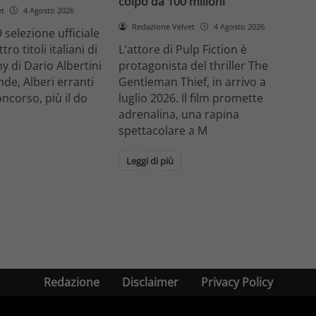
colpo da 100 milioni
et
4 Agosto 2026
Redazione Velvet
4 Agosto 2026
 selezione ufficiale
ro titoli italiani di
L'attore di Pulp Fiction è
y di Dario Albertini
protagonista del thriller The
nde, Alberi erranti
Gentleman Thief, in arrivo a
oncorso, più il do
luglio 2026. Il film promette
adrenalina, una rapina
spettacolare a M
Leggi di più
Redazione
Disclaimer
Privacy Policy