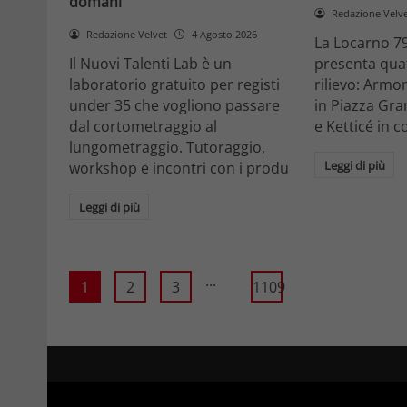
domani
Redazione Velv
Redazione Velvet
4 Agosto 2026
La Locarno 79
Il Nuovi Talenti Lab è un
presenta quatt
laboratorio gratuito per registi
rilievo: Armon
under 35 che vogliono passare
in Piazza Gra
dal cortometraggio al
e Ketticé in c
lungometraggio. Tutoraggio,
Leggi di più
workshop e incontri con i produ
Leggi di più
...
1
2
3
1109