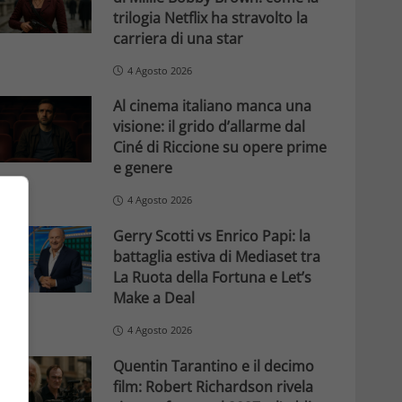
trilogia Netflix ha stravolto la
carriera di una star
4 Agosto 2026
Al cinema italiano manca una
visione: il grido d’allarme dal
Ciné di Riccione su opere prime
e genere
4 Agosto 2026
Gerry Scotti vs Enrico Papi: la
battaglia estiva di Mediaset tra
La Ruota della Fortuna e Let’s
Make a Deal
4 Agosto 2026
Quentin Tarantino e il decimo
film: Robert Richardson rivela