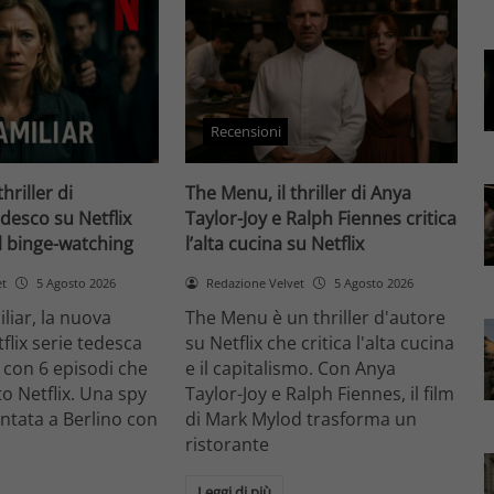
Recensioni
thriller di
The Menu, il thriller di Anya
desco su Netflix
Taylor-Joy e Ralph Fiennes critica
il binge-watching
l’alta cucina su Netflix
et
5 Agosto 2026
Redazione Velvet
5 Agosto 2026
liar, la nuova
The Menu è un thriller d'autore
flix serie tedesca
su Netflix che critica l'alta cucina
 con 6 episodi che
e il capitalismo. Con Anya
o Netflix. Una spy
Taylor-Joy e Ralph Fiennes, il film
entata a Berlino con
di Mark Mylod trasforma un
ristorante
Leggi di più