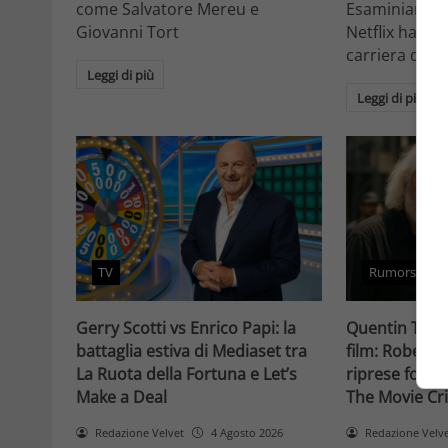
come Salvatore Mereu e
Esaminiamo c
Giovanni Tort
Netflix ha tr
carriera da at
Leggi di più
Leggi di più
TV
Rumors
Gerry Scotti vs Enrico Papi: la
Quentin Taran
battaglia estiva di Mediaset tra
film: Robert 
La Ruota della Fortuna e Let’s
riprese forse 
Make a Deal
The Movie Cri
Redazione Velvet
4 Agosto 2026
Redazione Velv