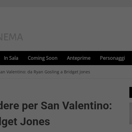
In Sala
Coming Soon
Anteprime
Personaggi
San Valentino: da Ryan Gosling a Bridget Jones
edere per San Valentino:
dget Jones