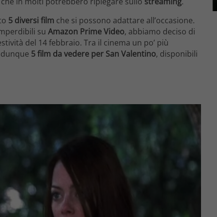
che in molti potrebbero ripiegare sullo
streaming
.
to
5 diversi film
che si possono adattare all’occasione.
mperdibili su
Amazon Prime Video
, abbiamo deciso di
stività del 14 febbraio. Tra il cinema un po’ più
co dunque
5 film da vedere per San Valentino
, disponibili