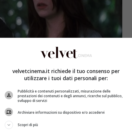
velvetcinema.it richiede il tuo consenso per
utilizzare i tuoi dati personali per:
Pubblicità e contenuti personalizzati, misurazione delle
prestazioni dei contenuti e degli annunci, ricerche sul pubblico,
sviluppo di servizi
da Dan Fogelman, la commedia romantica si avvale di un
g
,
Emma Stone
,
Julianne Moore
e
Kevin Bacon
si
Archiviare informazioni su dispositivo e/o accedervi
 scena, segue la crisi coniugale tra una coppia di mezza
 genitori da giovanissimi, decidono di divorziare dopo
Scopri di più
 Lindhagen (
Bacon
). Weaver conoscerà per caso il “don