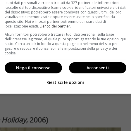
I tuoi dati personali verranno trattati da 327 partner e le informazioni
icare la moglie. Sarà solo il preludio di una serie di
raccolte dal tuo dispositivo (come cookie, identificatori univoci e altri dati
o nell’altro, faranno riavvicinare i due coniugi. Un film
del dispositivo) potrebbero essere condivise con questi ultimi, da loro
visualizzate e memorizzate oppure essere usate nello specifico da
questo sito. Noi e i nostri partner potremmo utilizzare dati di
localizzazione esatti.
Elenco dei partner
.
Alcuni fornitori potrebbero trattare i tuoi dati personali sulla base
dell'interesse legittimo, al quale puoi opporti gestendo le tue opzioni qui
sotto. Cerca un link in fondo a questa pagina o nel menu del sito per
gestire o revocare il consenso nelle impostazioni della privacy e dei
cookie.
Nega il consenso
Acconsenti
Gestisci le opzioni
 Holiday
, 2006)