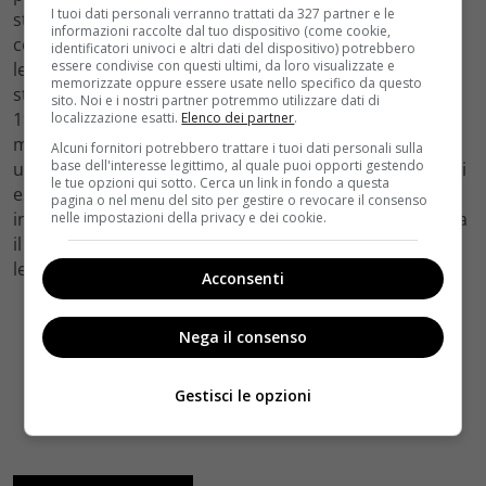
I tuoi dati personali verranno trattati da 327 partner e le
stato confermato. Probabilmente la trama potrebbe
informazioni raccolte dal tuo dispositivo (come cookie,
coprire la vita dei reali inglesi e le vicende politiche
identificatori univoci e altri dati del dispositivo) potrebbero
essere condivise con questi ultimi, da loro visualizzate e
legate agli anni Novanta. Sappiamo che la quarta
memorizzate oppure essere usate nello specifico da questo
stagione ha coperto un arco di tempo di 12 anni, dal
sito. Noi e i nostri partner potremmo utilizzare dati di
1979 al 1991, per cui il prossimo ciclo di episodi sarà
localizzazione esatti.
Elenco dei partner
.
molto probabilmente ambientato negli anni Novanta,
Alcuni fornitori potrebbero trattare i tuoi dati personali sulla
base dell'interesse legittimo, al quale puoi opporti gestendo
un periodo turbolento soprattutto per Carlo e Diana. Si
le tue opzioni qui sotto. Cerca un link in fondo a questa
esclude però che possa contenere già il terribile
pagina o nel menu del sito per gestire o revocare il consenso
incidente che costò la vita alla Principessa Diana, morta
nelle impostazioni della privacy e dei cookie.
il 31 agosto 1997. Non ci resta che attendere il trailer e
le prossime anticipazioni.
Acconsenti
Nega il consenso
Gestisci le opzioni