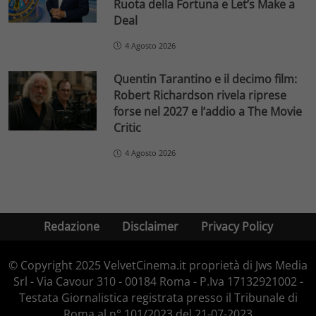
Ruota della Fortuna e Let’s Make a
Deal
4 Agosto 2026
Quentin Tarantino e il decimo film:
Robert Richardson rivela riprese
forse nel 2027 e l’addio a The Movie
Critic
4 Agosto 2026
Redazione
Disclaimer
Privacy Policy
© Copyright 2025 VelvetCinema.it proprietà di Jws Media
Srl - Via Cavour 310 - 00184 Roma - P.Iva 17132921002 -
Testata Giornalistica registrata presso il Tribunale di
Roma al n° 101/2023 del 21-07-2023