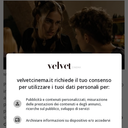
Mare Fuori 4 anticipazioni (foto screenshot) velvetcinema.it
velvetcinema.it richiede il tuo consenso
Pare inoltre che
Mare Fuori 4
potrebbe essere mandato
per utilizzare i tuoi dati personali per:
in onda – com’è accaduto per la terza stagione – in
anteprima sulla Rai (in primis su Rai Play e poi su Rai 2),
Pubblicità e contenuti personalizzati, misurazione
per poi essere trasmesso anche sulla celebre
delle prestazioni dei contenuti e degli annunci,
ricerche sul pubblico, sviluppo di servizi
piattaforma di streaming Netflix. Nonostante siano
state diffuse queste voci,
è ancora tutto da vedere dato
Archiviare informazioni su dispositivo e/o accedervi
che le riprese non sono ancora iniziate
. I fan non