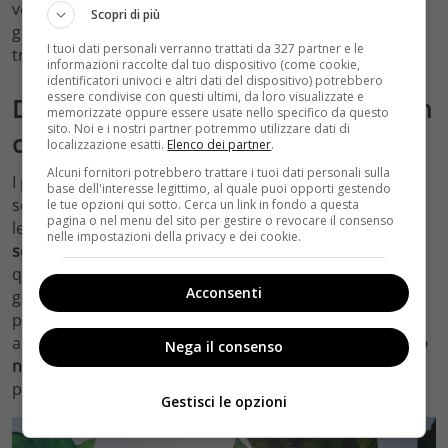
vedono però l’ora di scoprire cosa succederà, e stanno
Scopri di più
già facendo le prime supposizioni sulla struttura della
I tuoi dati personali verranno trattati da 327 partner e le
trama.
informazioni raccolte dal tuo dispositivo (come cookie,
identificatori univoci e altri dati del dispositivo) potrebbero
essere condivise con questi ultimi, da loro visualizzate e
Di cosa parlerà Mare Fuori 4 e chi non
memorizzate oppure essere usate nello specifico da questo
sito. Noi e i nostri partner potremmo utilizzare dati di
ci sarà
localizzazione esatti.
Elenco dei partner
.
Alcuni fornitori potrebbero trattare i tuoi dati personali sulla
I protagonisti della fiction hanno attraversato –
base dell'interesse legittimo, al quale puoi opporti gestendo
soprattutto in questa ultima terza stagione – i tumulti
le tue opzioni qui sotto. Cerca un link in fondo a questa
pagina o nel menu del sito per gestire o revocare il consenso
legati all’adolescenza e molti di loro hanno anche
nelle impostazioni della privacy e dei cookie.
scoperto per la prima volta l’amore.
Cosa succederà
quindi nel corso della nuova stagione? Se lo chiedono
Acconsenti
già in molti, e alcuni stanno ipotizzando che i vari
personaggi potrebbero affrontare la sfida di diventare
adulti e potrebbero quindi
scegliere chi essere davvero
Nega il consenso
nella vita
. Dovrebbe quindi essere questo l’elemento
principale della nuova stagione di
Mare Fuori
.
Gestisci le opzioni