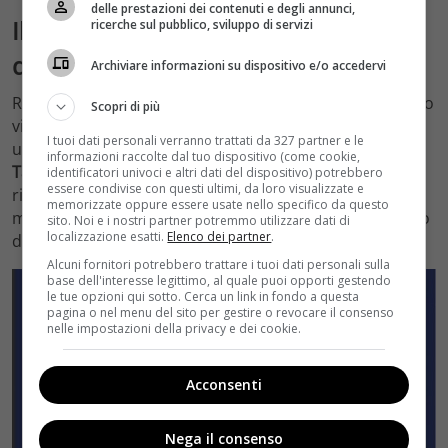
delle prestazioni dei contenuti e degli annunci,
Il Paradiso delle Signore, Marco si
ricerche sul pubblico, sviluppo di servizi
dichiara a Gemma
Archiviare informazioni su dispositivo e/o accedervi
Roberto nota che Marco e Gemma sono di nuovo molto
Scopri di più
vicini, i due hanno ritrovato l’intesa di quando erano
I tuoi dati personali verranno trattati da 327 partner e le
una coppia per questo
Landi consente al fratello di
informazioni raccolte dal tuo dispositivo (come cookie,
Tancredi d’accompagnare Gemma dal medico.
Da
identificatori univoci e altri dati del dispositivo) potrebbero
essere condivise con questi ultimi, da loro visualizzate e
rivelare che Marco è ancora innamorato della Zanatta,
memorizzate oppure essere usate nello specifico da questo
ma non ha il coraggio di dichiararsi, anche se in seguito
sito. Noi e i nostri partner potremmo utilizzare dati di
localizzazione esatti.
Elenco dei partner
.
deciderà di non celare più i suoi sentimenti.
Alcuni fornitori potrebbero trattare i tuoi dati personali sulla
base dell'interesse legittimo, al quale puoi opporti gestendo
le tue opzioni qui sotto. Cerca un link in fondo a questa
pagina o nel menu del sito per gestire o revocare il consenso
nelle impostazioni della privacy e dei cookie.
Acconsenti
Nega il consenso