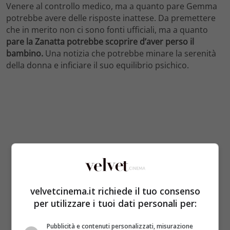
Venere al controllo medico, ma a quanto pare Gemma
potrebbe avere delle risposte inattese. Da premettere
che in merito non ci sono fonti ufficiali, ma a quanto
pare la Zanatta potrebbe scoprire d’aver perso il
bambino.
Una notizia che potrebbe minare la serenità
della donna e inficiare il suo equilibrio psichico.
velvetcinema.it richiede il tuo consenso
per utilizzare i tuoi dati personali per:
Pubblicità e contenuti personalizzati, misurazione