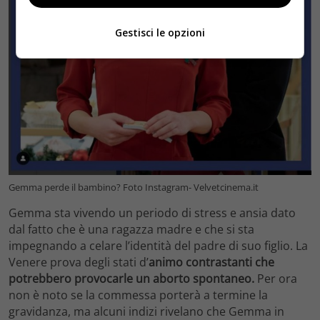
Gestisci le opzioni
Gemma perde il bambino? Foto Instagram- Velvetcinema.it
Gemma sta vivendo un periodo di stress e ansia dato
dal fatto che è una ragazza madre e che si sta
impegnando a celare l’identità del padre di suo figlio. La
Venere prova degli stati d’
animo contrastanti che
potrebbero provocarle un aborto spontaneo.
Per ora
non è noto se la commessa porterà a termine la
gravidanza, ma alcuni indizi rivelano che Gemma in