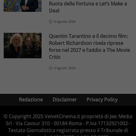
Ruota della Fortuna e Let’s Make a
Deal
4 Agosto 2026
Quentin Tarantino e il decimo film:
Robert Richardson rivela riprese
forse nel 2027 e l’addio a The Movie
Critic
4 Agosto 2026
Redazione
Disclaimer
Privacy Policy
© Copyright 2025 VelvetCinema.it proprietà di Jws Media
Srl - Via Cavour 310 - 00184 Roma - P.Iva 17132921002 -
Testata Giornalistica registrata presso il Tribunale di