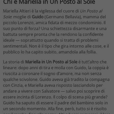
Chi è Mariella in Un Posto al Sole
Mariella Altieri è la vigilessa del cuore di
Un Posto al
Sole
: moglie di
Guido
(Germano Bellavia), mamma del
piccolo Lorenzo, amica fidata di mezzo condominio. Il
suo punto di forza? Una schiettezza disarmante e una
battuta sempre pronta che la rendono la confidente
ideale — soprattutto quando si tratta di problemi
sentimentali. Non è il tipo che gira intorno alle cose, e il
pubblico lo ha capito subito, amandola alla follia.
La storia di
Mariella in Un Posto al Sole
è tutt’altro che
lineare: dopo anni di tira e molla con Guido, la coppia è
riuscita a coronare il sogno d’amore, ma non senza
qualche scivolone. Guido aveva già tradito la compagna
con Cinzia, e Mariella aveva risposto lasciandolo per
andare a vivere con Salvatore — salvo poi scoprire di
essere incinta di Lorenzo. Il colpo di scena più grande?
Guido ha saputo di essere il padre del bambino solo in
un secondo momento. Alla fine, però, tutto si è risolto