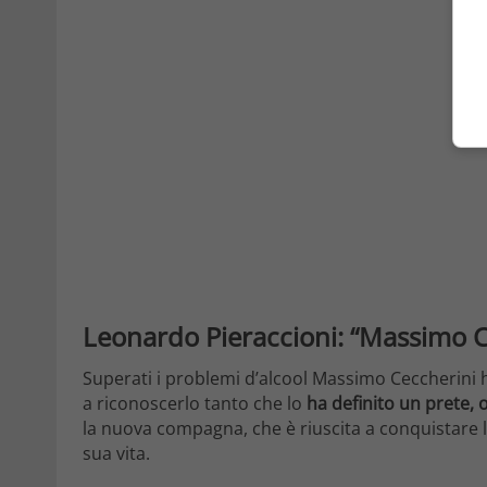
Leonardo Pieraccioni: “Massimo Ce
Superati i problemi d’alcool Massimo Ceccherini h
a riconoscerlo tanto che lo
ha definito un prete,
la nuova compagna, che è riuscita a conquistare l
sua vita.