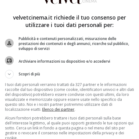
tista unico e spontaneo, Massimo Ceccherini è lontano
velvetcinema.it richiede il tuo consenso per
ese. Il suo ultimo post Instagram risale ad Aprile dello
utilizzare i tuoi dati personali per:
’intervista rilasciata al
Corriere della sera
Leonardo
o e ha rassicurato i fan affermando che oggi sta bene e
Pubblicità e contenuti personalizzati, misurazione delle
prestazioni dei contenuti e degli annunci, ricerche sul pubblico,
sviluppo di servizi
palla di Pieraccioni in tanti suoi film
Ceccherini ha
Archiviare informazioni su dispositivo e/o accedervi
alcool
. In rete sono presenti alcuni filmati che lo
nte i tentativi delle persone d’aiutarlo ha continuato a
Scopri di più
ccorso. Le immagini sono decisamente critiche, ma a
I tuoi dati personali verranno trattati da 327 partner e le informazioni
ora vive in campagna, vicino Pistoia.
raccolte dal tuo dispositivo (come cookie, identificatori univoci e altri dati
del dispositivo) potrebbero essere condivise con questi ultimi, da loro
Ceccherini,
nonostante i suoi alti e bassi lo considera
visualizzate e memorizzate oppure essere usate nello specifico da
 ragazzino faceva l’imbianchino col su’ babbo. Ha
questo sito. Noi e i nostri partner potremmo utilizzare dati di
localizzazione esatti.
Elenco dei partner
.
 rum di troppo.
Era il terrore delle feste. Noi gente di
Alcuni fornitori potrebbero trattare i tuoi dati personali sulla base
liare, lui è un vero artista, va giù dritto a 200 all’ora
dell'interesse legittimo, al quale puoi opporti gestendo le tue opzioni qui
e niente.”
sotto. Cerca un link in fondo a questa pagina o nel menu del sito per
gestire o revocare il consenso nelle impostazioni della privacy e dei
cookie.