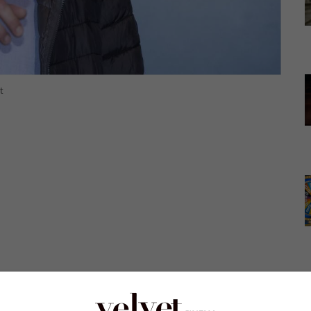
t
a tempo: ecco che fine ha fatto l’esuberante attore