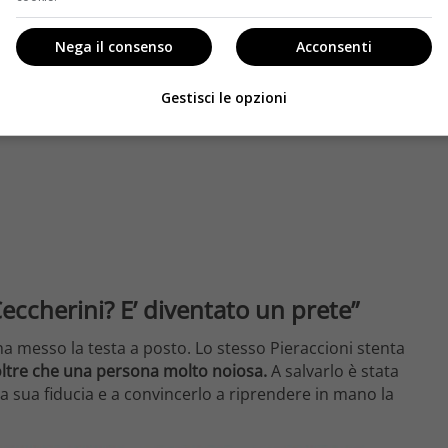
Nega il consenso
Acconsenti
Gestisci le opzioni
ccherini? E’ diventato un prete”
a messo la testa a posto. Lo stesso Pieraccioni stenta
 oltre che una persona molto noiosa.
A salvarlo è stata
a sua fiducia e a convincerlo a riprendere in mano la