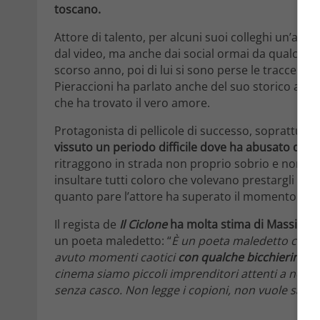
toscano.
Attore di talento, per alcuni suoi colleghi un’ar
dal video, ma anche dai social ormai da qualche m
scorso anno, poi di lui si sono perse le tracce. Nell
Pieraccioni ha parlato anche del suo storico amic
che ha trovato il vero amore.
Protagonista di pellicole di successo, soprattutto s
vissuto un periodo difficile dove ha abusato dell’
ritraggono in strada non proprio sobrio e nonosta
insultare tutti coloro che volevano prestargli so
quanto pare l’attore ha superato il momento no e 
Il regista de
Il Ciclone
ha molta stima di Massimo 
un poeta maledetto: “
È un poeta maledetto che da
avuto momenti caotici
con qualche bicchierino di
cinema siamo piccoli imprenditori attenti a non sbag
senza casco. Non legge i copioni, non vuole saper