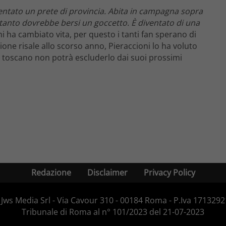
entato un prete di provincia. Abita in campagna sopra
 tanto dovrebbe bersi un goccetto. È diventato di una
ni ha cambiato vita, per questo i tanti fan sperano di
one risale allo scorso anno, Pieraccioni lo ha voluto
 toscano non potrà escluderlo dai suoi prossimi
Redazione
Disclaimer
Privacy Policy
Jws Media Srl - Via Cavour 310 - 00184 Roma - P.Iva 171329210
Tribunale di Roma al n° 101/2023 del 21-07-2023