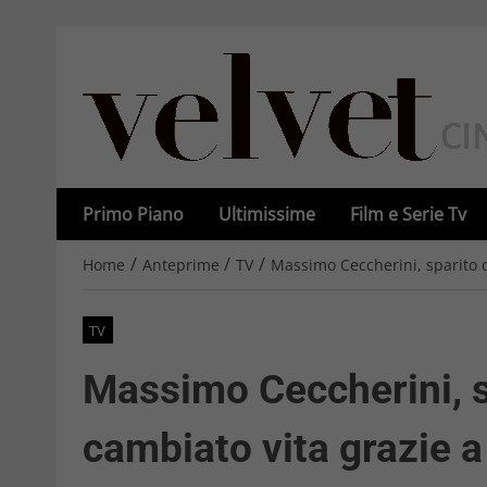
Primo Piano
Ultimissime
Film e Serie Tv
/
/
/
Home
Anteprime
TV
Massimo Ceccherini, sparito dai
TV
Massimo Ceccherini, spa
cambiato vita grazie a 