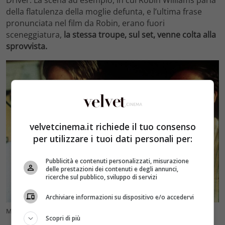
Driver. La scena ad esempio, in cui Robin Williams parla
della flatulenza della moglie defunta, e l’ultima frase
pronunciata nel film da Robin, erano fuori
sceneggiatura,
la stessa troupe, sul set, venne colta alla
sprovvista.
velvetcinema.it richiede il tuo consenso
per utilizzare i tuoi dati personali per:
Pubblicità e contenuti personalizzati, misurazione
delle prestazioni dei contenuti e degli annunci,
ricerche sul pubblico, sviluppo di servizi
Archiviare informazioni su dispositivo e/o accedervi
Matt Damon e Robin Williams (foto Ansa) – Velvetcinema.it
Scopri di più