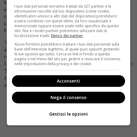
Matt Damon, in una recente intervista a
Vanity Fair,
ha
I tuoi dati personali verranno trattati da 327 partner e le
voluto raccontare nel dettaglio di un momento delle
informazioni raccolte dal tuo dispositivo (come cookie,
riprese che
lo lasciò particolarmente stupito.
Una delle
identificatori univoci e altri dati del dispositivo) potrebbero
essere condivise con questi ultimi, da loro visualizzate e
tante improvvisazioni di Robin Williams che diedero al
memorizzate oppure essere usate nello specifico da questo
film quel tocco eccezionale.
sito. Noi e i nostri partner potremmo utilizzare dati di
localizzazione esatti.
Elenco dei partner
.
“Robin doveva aprire la porta, uscire e trovare questa
Alcuni fornitori potrebbero trattare i tuoi dati personali sulla
lettera. Ero proprio accanto a Gus
(Gus Van Sant, il
base dell'interesse legittimo, al quale puoi opporti gestendo
le tue opzioni qui sotto. Cerca un link in fondo a questa
regista)
accanto alla cinepresa, perché volevamo dare
pagina o nel menu del sito per gestire o revocare il consenso
l’impressione che stesse ascoltando la mia voce. Dicevo:
nelle impostazioni della privacy e dei cookie.
‘Sean, se dovesse telefonare il professore per quel
lavoro, gli dica solo: ‘Spiacente, dovevo occuparmi di
Acconsenti
una ragazza”.
Nega il consenso
Gestisci le opzioni