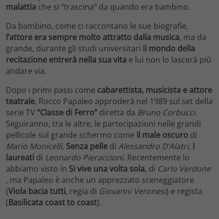
malattia
che si “trascina” da quando era bambino.
Da bambino, come ci raccontano le sue biografie,
l’attore era sempre molto attratto dalla musica
, ma da
grande, durante gli studi universitari
il mondo della
recitazione entrerà nella sua vita
e lui non lo lascerà più
andare via.
Dopo i primi passi come
cabarettista, musicista e attore
teatrale
, Rocco Papaleo approderà nel 1989 sul set della
serie TV
“Classe di Ferro”
diretta da
Bruno Corbucci.
Seguiranno, tra le altre, le partecipazioni nelle grandi
pellicole sul grande schermo come
Il male oscuro
di
Mario Monicelli,
Senza pelle
di
Alessandro D’Alatri
,
I
laureati
di
Leonardo Pieraccioni.
Recentemente lo
abbiamo visto in
Si vive una volta sola
, di
Carlo Verdone
, ma Papaleo è anche un apprezzato sceneggiatore
(
Viola bacia tutti
, regia di
Giovanni Veronesi
) e regista
(
Basilicata coast to coast
).