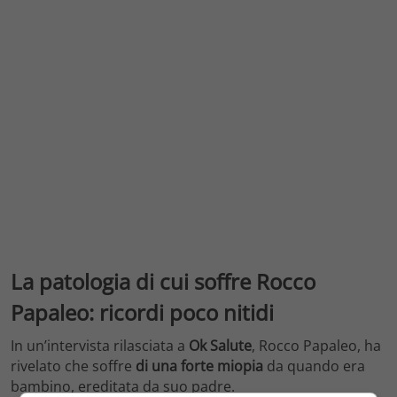
La patologia di cui soffre Rocco
Papaleo: ricordi poco nitidi
In un’intervista rilasciata a
Ok Salute
, Rocco Papaleo, ha
rivelato che soffre
di una forte miopia
da quando era
bambino, ereditata da suo padre.