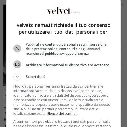
velvetcinema.it richiede il tuo consenso
per utilizzare i tuoi dati personali per:
Pubblicità e contenuti personalizzati, misurazione
delle prestazioni dei contenuti e degli annunci,
ricerche sul pubblico, sviluppo di servizi
Archiviare informazioni su dispositivo e/o accedervi
Scopri di più
I tuoi dati personali verranno trattati da 327 partner e le
Rocco Papaleo soffre di una forte miopia (Credit: profilo personale
informazioni raccolte dal tuo dispositivo (come cookie,
identificatori univoci e altri dati del dispositivo) potrebbero
Instagram) – velvetcinema.it
essere condivise con questi ultimi, da loro visualizzate e
memorizzate oppure essere usate nello specifico da questo
L’attore ha riferito di non vedere per niente bene e di
sito. Noi e i nostri partner potremmo utilizzare dati di
non avere
molti ricordi nitidi del mondo.
Crede di aver
localizzazione esatti.
Elenco dei partner
.
ereditato questa patologia della vista dal padre che
era
Alcuni fornitori potrebbero trattare i tuoi dati personali sulla
alto con gli occhi azzurri
, evidenziando con ironia che
base dell'interesse legittimo, al quale puoi opporti gestendo