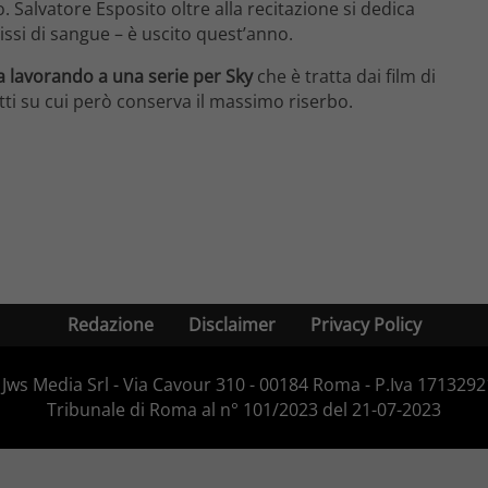
Salvatore Esposito oltre alla recitazione si dedica
issi di sangue – è uscito quest’anno.
a lavorando a una serie per Sky
che è tratta dai film di
tti su cui però conserva il massimo riserbo.
Redazione
Disclaimer
Privacy Policy
Jws Media Srl - Via Cavour 310 - 00184 Roma - P.Iva 171329210
Tribunale di Roma al n° 101/2023 del 21-07-2023