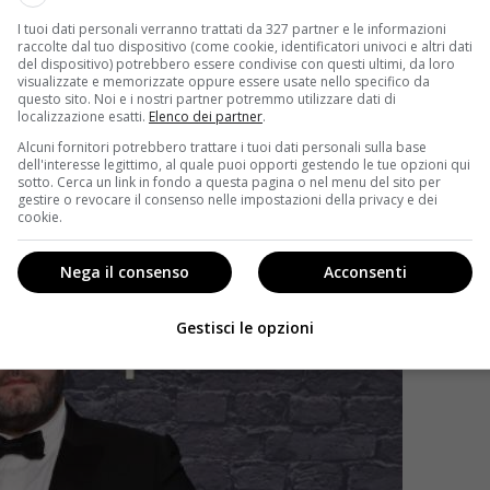
I tuoi dati personali verranno trattati da 327 partner e le informazioni
raccolte dal tuo dispositivo (come cookie, identificatori univoci e altri dati
del dispositivo) potrebbero essere condivise con questi ultimi, da loro
visualizzate e memorizzate oppure essere usate nello specifico da
questo sito. Noi e i nostri partner potremmo utilizzare dati di
localizzazione esatti.
Elenco dei partner
.
Alcuni fornitori potrebbero trattare i tuoi dati personali sulla base
dell'interesse legittimo, al quale puoi opporti gestendo le tue opzioni qui
sotto. Cerca un link in fondo a questa pagina o nel menu del sito per
gestire o revocare il consenso nelle impostazioni della privacy e dei
cookie.
Nega il consenso
Acconsenti
Gestisci le opzioni