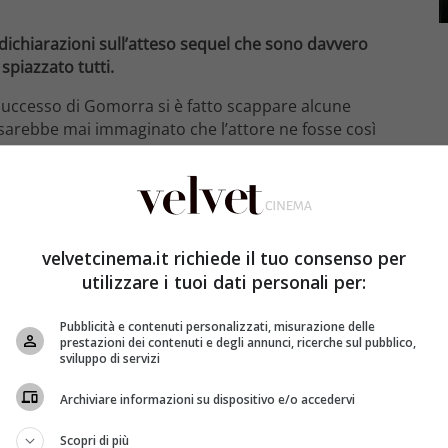
 dichiarazioni sull’atteso sequel che sono davvero
spiazzato tutti.
uccesso di Gomorra si è fatto scappare alcune
 sarebbe mai immaginato che l’attore ne fosse così
ra nell’aria
e in tantissimi già lo sapevano. L’attore,
stano in Gomorra, ha lasciato tutti a bocca aperta.
velvetcinema.it richiede il tuo consenso per
sequel fanno sognare i fan
utilizzare i tuoi dati personali per:
3 di Bologna ha parlato della sua carriera, dei suoi
unga chiacchierata ha anche fatto
un annuncio su un
Pubblicità e contenuti personalizzati, misurazione delle
prestazioni dei contenuti e degli annunci, ricerche sul pubblico,
sviluppo di servizi
Archiviare informazioni su dispositivo e/o accedervi
Scopri di più