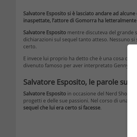
Salvatore Esposito si è lasciato andare ad alcune
inaspettate, l’attore di Gomorra ha letteralmente 
Salvatore Esposito
mentre discuteva del grande s
dichiarazioni sul sequel tanto atteso. Nessuno si
certo.
E invece lui proprio ha detto che è una cosa che
e
divenuto famoso per aver interpretato Genny Sava
Salvatore Esposito, le parole sul 
Salvatore Esposito
in occasione del Nerd Show 202
progetti e delle sue passioni. Nel corso di una l
sequel che lui era certo si facesse
.