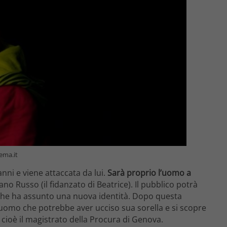
nema.it
nni e viene attaccata da lui.
Sarà proprio l’uomo a
iano Russo (il fidanzato di Beatrice). Il pubblico potrà
e che ha assunto una nuova identità. Dopo questa
ll’uomo che potrebbe aver ucciso sua sorella e si scopre
, cioè il magistrato della Procura di Genova.