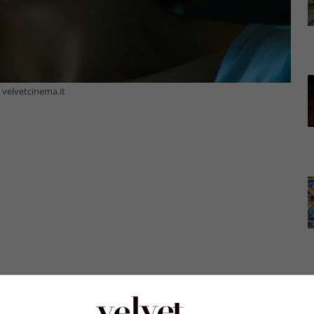
) velvetcinema.it
ermine, e sono spuntate le anticipazioni sull’ultima