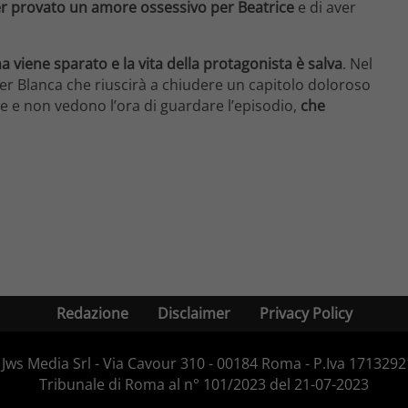
er provato un amore ossessivo per Beatrice
e di aver
a viene sparato e la vita della protagonista è salva
. Nel
e per Blanca che riuscirà a chiudere un capitolo doloroso
lle e non vedono l’ora di guardare l’episodio,
che
Redazione
Disclaimer
Privacy Policy
Jws Media Srl - Via Cavour 310 - 00184 Roma - P.Iva 171329210
Tribunale di Roma al n° 101/2023 del 21-07-2023