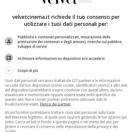
’attenzione del grande pubblico italiano
, e ha riscosso
velvetcinema.it richiede il tuo consenso per
 non possono infatti fare a meno di restare incollati al
utilizzare i tuoi dati personali per:
rese e i vari colpi di scena che vengono svelati
he interpreta la protagonista – è inoltre sempre
Pubblicità e contenuti personalizzati, misurazione delle
prestazioni dei contenuti e degli annunci, ricerche sul pubblico,
sviluppo di servizi
 seconda stagione, e
c’è molta attesa per quello che
Archiviare informazioni su dispositivo e/o accedervi
Scopri di più
 di stagione: lo spoiler
I tuoi dati personali verranno trattati da 327 partner e le informazioni
raccolte dal tuo dispositivo (come cookie, identificatori univoci e altri dati
su quello che succederà durante l’ultima puntata di
del dispositivo) potrebbero essere condivise con questi ultimi, da loro
a
e ha in serbo per i fan moltissime sorprese. L’episodio
visualizzate e memorizzate oppure essere usate nello specifico da
questo sito. Noi e i nostri partner potremmo utilizzare dati di
zato di Beatrice – che chiama Blanca durante la notte,
localizzazione esatti.
Elenco dei partner
.
 Una serie di eventi fanno però scoprire che l’uomo è
Alcuni fornitori potrebbero trattare i tuoi dati personali sulla base
ede all’ipotesi del suicidio, preferendo infatti
dell'interesse legittimo, al quale puoi opporti gestendo le tue opzioni qui
ell’appartamento di Russo, e proprio lì lei e la sua
sotto. Cerca un link in fondo a questa pagina o nel menu del sito per
gestire o revocare il consenso nelle impostazioni della privacy e dei
tizzare sul presunto assassino di Beatrice
.
cookie.