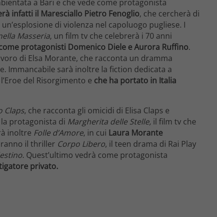
ambientata a Bari e che vede come protagonista
à infatti il Maresciallo Pietro Fenoglio
, che cercherà di
fu un’esplosione di violenza nel capoluogo pugliese. I
nella Masseria
, un film tv che celebrerà i 70 anni
come protagonisti Domenico Diele e Aurora Ruffino
.
lavoro di Elsa Morante, che racconta un dramma
. Immancabile sarà inoltre la fiction dedicata a
 l’Eroe del Risorgimento e
che ha portato in Italia
so Claps
, che racconta gli omicidi di Elisa Claps e
 la protagonista di
Margherita delle Stelle,
il film tv che
à inoltre
Folle d’Amore
, in cui
Laura Morante
aranno il thriller
Corpo Libero
, il teen drama di Rai Play
destino
. Quest’ultimo vedrà come protagonista
tigatore privato.