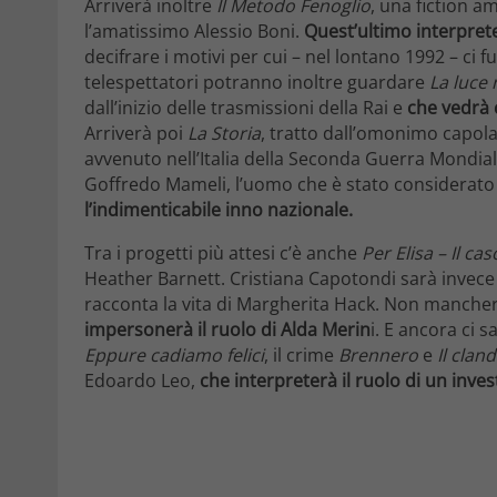
Arriverà inoltre
Il Metodo Fenoglio
, una fiction 
l’amatissimo Alessio Boni.
Quest’ultimo interpreter
decifrare i motivi per cui – nel lontano 1992 – ci 
telespettatori potranno inoltre guardare
La luce 
dall’inizio delle trasmissioni della Rai e
che vedrà 
Arriverà poi
La Storia
, tratto dall’omonimo capo
avvenuto nell’Italia della Seconda Guerra Mondiale
Goffredo Mameli, l’uomo che è stato considerato
l’indimenticabile inno nazionale.
Tra i progetti più attesi c’è anche
Per Elisa – Il ca
Heather Barnett. Cristiana Capotondi sarà invece
racconta la vita di Margherita Hack. Non mancher
impersonerà il ruolo di Alda Merin
i. E ancora ci s
Eppure cadiamo felici
, il crime
Brennero
e
Il clan
Edoardo Leo,
che interpreterà il ruolo di un inves