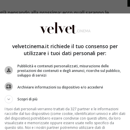
a già pensando alla prossima: ecco quali saranno le
lespettatori sempre numerose sorprese,
che i fan non
rno. La stagione 2022/2023 – che è finita da poco – ha
’originalità dei contenuti e alla bravura degli attori che
velvetcinema.it richiede il tuo consenso per
alla produzione Rai.
utilizzare i tuoi dati personali per:
rio ricco di novità: queste saranno infatti le fiction
Pubblicità e contenuti personalizzati, misurazione delle
3/2024
. Tanti gli interpreti che ne prenderanno parte,
prestazioni dei contenuti e degli annunci, ricerche sul pubblico,
.
sviluppo di servizi
Archiviare informazioni su dispositivo e/o accedervi
uali saranno le fiction in programma:
Scopri di più
I tuoi dati personali verranno trattati da 327 partner e le informazioni
 tornare con dei nuovi progetti, che faranno restare i
raccolte dal tuo dispositivo (come cookie, identificatori univoci e altri dati
onferme saranno tante e, tra queste, spiccheranno
del dispositivo) potrebbero essere condivise con questi ultimi, da loro
visualizzate e memorizzate oppure essere usate nello specifico da
mani, Blanca, Don Matteo, Imma Tataranni, Un
questo sito. Noi e i nostri partner potremmo utilizzare dati di