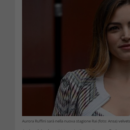
Aurora Ruffini sarà nella nuova stagione Rai (foto: Ansa) velvet