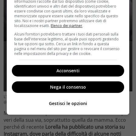
informazioni raccolte dal tuo dispositivo (come cookie,
identificatori univoci e altri dati del dispositivo) potrebbero
essere condivise con questi ultimi, da loro visualizzate e
memorizzate oppure essere usate nello specifico da questo
sito. Noi e i nostri partner potremmo utilizzare dati di
localizzazione esatti.
Elenco dei partner
.
Alcuni fornitori potrebbero trattare i tuoi dati personali sulla
base dell'interesse legittimo, al quale puoi opporti gestendo
le tue opzioni qui sotto. Cerca un link in fondo a questa
pagina o nel menu del sito per gestire o revocare il consenso
nelle impostazioni della privacy e dei cookie.
Acconsenti
Nega il consenso
L’appello di Lorella Boccia a tutte le mamme – foto profilo ufficiale IG
@boccialorella (velvetcinema.it)
Gestisci le opzioni
Ma all’ex ballerina piace anche mostrare i momenti più
veri della sua via, soprattutto quella da mamma. Ecco
perché di recente
Lorella ha pubblicato una storia su
Instagram, dove parla della difficoltà di alcune notti