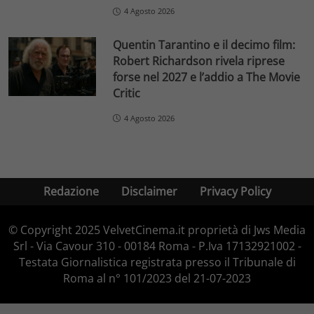
4 Agosto 2026
Quentin Tarantino e il decimo film:
Robert Richardson rivela riprese
forse nel 2027 e l’addio a The Movie
Critic
4 Agosto 2026
Redazione
Disclaimer
Privacy Policy
© Copyright 2025 VelvetCinema.it proprietà di Jws Media
Srl - Via Cavour 310 - 00184 Roma - P.Iva 17132921002 -
Testata Giornalistica registrata presso il Tribunale di
Roma al n° 101/2023 del 21-07-2023