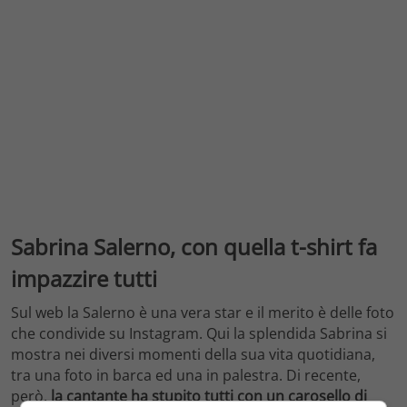
Sabrina Salerno, con quella t-shirt fa
impazzire tutti
Sul web la Salerno è una vera star e il merito è delle foto
che condivide su Instagram. Qui la splendida Sabrina si
mostra nei diversi momenti della sua vita quotidiana,
tra una foto in barca ed una in palestra. Di recente,
però,
la cantante ha stupito tutti con un carosello di