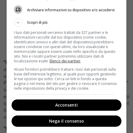
Archiviare informazioni su dispositivo e/o accedervi
Scopri di più
I tuoi dati personali verranno trattati da 327 partner e le
informazioni raccolte dal tuo dispositivo (come cookie,
identificatori univoci e altri dati del dispositivo) potrebbero
essere condivise con questi ultimi, da loro visualizzate e
memorizzate oppure essere usate nello specifico da questo
sito. Noi e i nostri partner potremmo utilizzare dati di
localizzazione esatti.
Elenco dei partner
.
“La Dolce Vita” (1960)
– Nonostante sia stato realizzato
alla fine degli anni ’50, questo film di Federico Fellini è
Alcuni fornitori potrebbero trattare i tuoi dati personali sulla
base dell'interesse legittimo, al quale puoi opporti gestendo
ancora un pilastro del cinema italiano dell’epoca.
le tue opzioni qui sotto. Cerca un link in fondo a questa
Protagonizzato da Marcello Mastroianni, “La Dolce Vita”
pagina o nel menu del sito per gestire o revocare il consenso
nelle impostazioni della privacy e dei cookie.
segue la vita mondana di un giornalista romano,
esplorando temi come l’alienazione, la celebrità e la crisi
spirituale. Il film ha segnato una svolta nell’estetica e nel
Acconsenti
linguaggio cinematografico, influenzando in modo
significativo le generazioni successive di registi.
Nega il consenso
“Il Grido” (1957)
– Diretto da Michelangelo Antonioni,