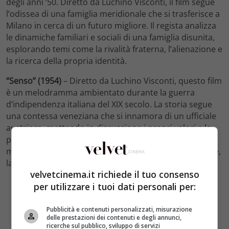
degli anni ’50. Diretto da Luchino Visconti, il film segue
l’odissea di una famiglia meridionale che si trasferisce a
Milano in cerca di un futuro migliore. Il regista analizza
le dinamiche familiari e sociali di una famiglia disunita,
esplorando temi come la rivalità fraterna, l’alienazione e
la ricerca della propria identità.
“Senso” (1954)
– Diretto da Luchino Visconti, questo film
è un melodramma ambientato durante la guerra
d’indipendenza italiana del XIX secolo. La storia segue
una contessa veneziana che si innamora di un ufficiale
austriaco, mettendo in discussione i propri valori e le
proprie convinzioni. “Senso” è un film visivamente
mozzafiato e affronta temi complessi come la passione,
la tradizione e il conflitto interiore.
velvetcinema.it richiede il tuo consenso
per utilizzare i tuoi dati personali per:
Pubblicità e contenuti personalizzati, misurazione
delle prestazioni dei contenuti e degli annunci,
ricerche sul pubblico, sviluppo di servizi