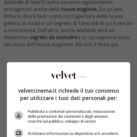
Adelaide di Sant’Erasmo saranno regolarmente
protagonisti anche della
nuova stagione.
Da un lato,
Vittorio dovrà fare i conti con l’apertura della nuova
galleria di moda e col segreto di Tancredi di cui è venuto
a conoscenza. Dall’altro, anche Adelaide avrà un
misterioso
segreto da custodire
( su cui sapremo tutto
nel corso dell’ottava stagione). Ma non è finita qui.
velvetcinema.it richiede il tuo consenso
per utilizzare i tuoi dati personali per:
Pubblicità e contenuti personalizzati, misurazione
delle prestazioni dei contenuti e degli annunci,
ricerche sul pubblico, sviluppo di servizi
Archiviare informazioni su dispositivo e/o accedervi