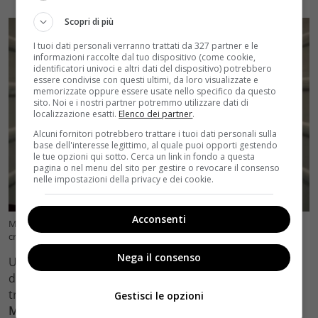
Scopri di più
I tuoi dati personali verranno trattati da 327 partner e le
informazioni raccolte dal tuo dispositivo (come cookie,
identificatori univoci e altri dati del dispositivo) potrebbero
essere condivise con questi ultimi, da loro visualizzate e
memorizzate oppure essere usate nello specifico da questo
sito. Noi e i nostri partner potremmo utilizzare dati di
localizzazione esatti.
Elenco dei partner
.
Alcuni fornitori potrebbero trattare i tuoi dati personali sulla
base dell'interesse legittimo, al quale puoi opporti gestendo
le tue opzioni qui sotto. Cerca un link in fondo a questa
pagina o nel menu del sito per gestire o revocare il consenso
nelle impostazioni della privacy e dei cookie.
Acconsenti
Massimo Poggio e Lara Kolmar sul set de Il Paradiso delle Signore –
credits Instgaram @massimo.poggio (Velvetcinema.it)
Nega il consenso
Una foto apparsa su Instagram ha spoilerato il ritorno
di una coppia amatissima dal pubblico del Paradiso. Si
tratta dei ‘Colombi’, ovvero di
Ezio Colombo e Gloria
Gestisci le opzioni
Moreau
. Dopo aver scoperto del ricatto di Veronica,