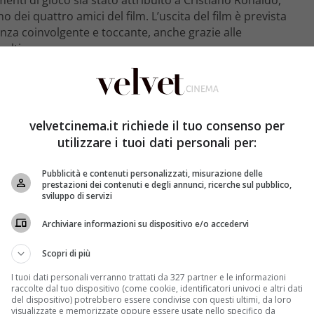
 dei quattro amici del film. L’uscita del film è prevista
nza coinvolgente e toccante, anche grazie alle
olti.
velvetcinema.it richiede il tuo consenso per
utilizzare i tuoi dati personali per:
Pubblicità e contenuti personalizzati, misurazione delle
prestazioni dei contenuti e degli annunci, ricerche sul pubblico,
sviluppo di servizi
Archiviare informazioni su dispositivo e/o accedervi
Scopri di più
I tuoi dati personali verranno trattati da 327 partner e le informazioni
raccolte dal tuo dispositivo (come cookie, identificatori univoci e altri dati
del dispositivo) potrebbero essere condivise con questi ultimi, da loro
visualizzate e memorizzate oppure essere usate nello specifico da