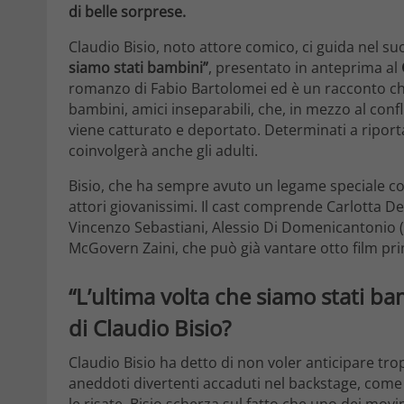
di belle sorprese.
Claudio Bisio, noto attore comico, ci guida nel suo
siamo stati bambini”
, presentato in anteprima al
romanzo di Fabio Bartolomei ed è un racconto che 
bambini, amici inseparabili, che, in mezzo al confl
viene catturato e deportato. Determinati a riport
coinvolgerà anche gli adulti.
Bisio, che ha sempre avuto un legame speciale con 
attori giovanissimi. Il cast comprende Carlotta De 
Vincenzo Sebastiani, Alessio Di Domenicantonio (
McGovern Zaini, che può già vantare otto film pr
“L’ultima volta che siamo stati ba
di Claudio Bisio?
Claudio Bisio ha detto di non voler anticipare tr
aneddoti divertenti accaduti nel backstage, come la
le risate, Bisio scherza sul fatto che uno dei movi