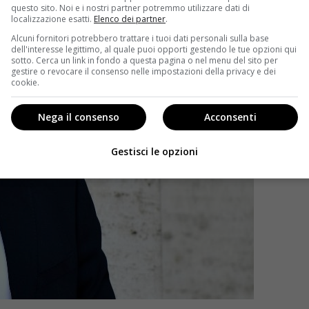
questo sito. Noi e i nostri partner potremmo utilizzare dati di
localizzazione esatti.
Elenco dei partner
.
Alcuni fornitori potrebbero trattare i tuoi dati personali sulla base
dell'interesse legittimo, al quale puoi opporti gestendo le tue opzioni qui
sotto. Cerca un link in fondo a questa pagina o nel menu del sito per
gestire o revocare il consenso nelle impostazioni della privacy e dei
cookie.
Nega il consenso
Acconsenti
Gestisci le opzioni