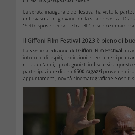
Claudio Bisio (Ansa)- Velvet Cinema.it
La serata inaugurale del festival ha visto la parte
entusiasmato i giovani con la sua presenza. Diana
“Sette spose per sette fratelli”, e si dice innamor
Il Giffoni Film Festival 2023 è pieno di 
La 53esima edizione del
Giffoni Film Festival
ha ad
intreccio di ospiti, proiezioni e temi che si protr
cinquant’anni, i protagonisti indiscussi di questo
partecipazione di ben
6500 ragazzi
provenienti d
appuntamenti, novità cinematografiche e ospiti sp