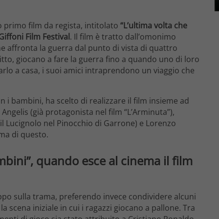
 primo film da regista, intitolato
“L’ultima volta che
Giffoni Film Festival
. Il film è tratto dall’omonimo
affronta la guerra dal punto di vista di quattro
itto, giocano a fare la guerra fino a quando uno di loro
arlo a casa, i suoi amici intraprendono un viaggio che
i bambini, ha scelto di realizzare il film insieme ad
Angelis (già protagonista nel film “L’Arminuta”),
il Lucignolo nel Pinocchio di Garrone) e Lorenzo
ima di questo.
mbini”, quando esce al cinema il film
oppo sulla trama, preferendo invece condividere alcuni
 scena iniziale in cui i ragazzi giocano a pallone. Tra
menti di gioco sia stato attribuito a Cristiano Ronaldo,