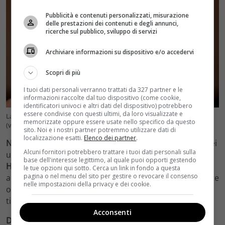
Pubblicità e contenuti personalizzati, misurazione
delle prestazioni dei contenuti e degli annunci,
ricerche sul pubblico, sviluppo di servizi
Archiviare informazioni su dispositivo e/o accedervi
Scopri di più
I tuoi dati personali verranno trattati da 327 partner e le
informazioni raccolte dal tuo dispositivo (come cookie,
identificatori univoci e altri dati del dispositivo) potrebbero
essere condivise con questi ultimi, da loro visualizzate e
La piattaforma di streaming che preferisci svela tutto di te: fai il test
memorizzate oppure essere usate nello specifico da questo
(velvetcinema.it)
sito. Noi e i nostri partner potremmo utilizzare dati di
localizzazione esatti.
Elenco dei partner
.
Netflix.
Se hai scelto questa piattaforma amatissima, sei
Alcuni fornitori potrebbero trattare i tuoi dati personali sulla
una persona curiosa e avida di sapere e conoscenza.
base dell'interesse legittimo, al quale puoi opporti gestendo
Hai bisogno continuamente di nuovi stimoli
e tendi ad
le tue opzioni qui sotto. Cerca un link in fondo a questa
pagina o nel menu del sito per gestire o revocare il consenso
annoiarti facilmente. Per te è essenziale tenere la mente
nelle impostazioni della privacy e dei cookie.
occupata e i tuoi interessi sono infiniti e disparati. Non
ti stanchi mai, sei una fonte inesauribile di energie.
Acconsenti
Disney+.
Se preferisci questa piattaforma
sei una