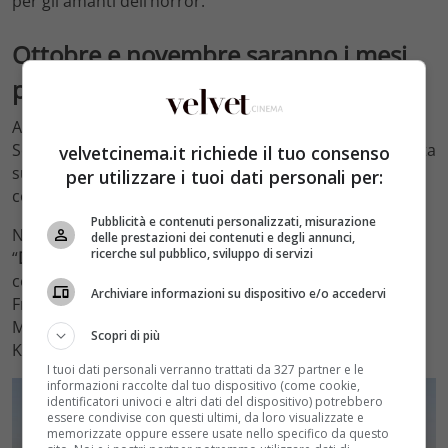
per gli amanti dell’horror.
Ottobre e novembre saranno i mesi
più ricchi
A ottobre arriverà invece la nuova opera di a Martin
Scorsese, “
Killers of the Flower Moon
“, una storia basata
velvetcinema.it richiede il tuo consenso
su un bestseller che esplorerà la relazione dell’America
per utilizzare i tuoi dati personali per:
con le popolazioni indigene.
Pubblicità e contenuti personalizzati, misurazione
Novembre sarà forse il mese più ricco, con l’uscita di
delle prestazioni dei contenuti e degli annunci,
ricerche sul pubblico, sviluppo di servizi
“
Dune: Parte Due
“, diretto da Denis Villeneuve, che
continua la storia dell’adattamento del romanzo di
Archiviare informazioni su dispositivo e/o accedervi
Frank Herbert, e “
The Marvels
“, sequel di Captain
Marvel, che vedrà il debutto sul grande schermo di
Scopri di più
Kamala Khan/Ms. Marvel, interpretata da Iman Vellani.
I tuoi dati personali verranno trattati da 327 partner e le
informazioni raccolte dal tuo dispositivo (come cookie,
identificatori univoci e altri dati del dispositivo) potrebbero
essere condivise con questi ultimi, da loro visualizzate e
memorizzate oppure essere usate nello specifico da questo