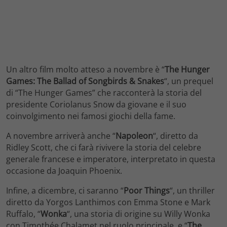
Un altro film molto atteso a novembre è “
The Hunger
Games: The Ballad of Songbirds & Snakes
“, un prequel
di “The Hunger Games” che racconterà la storia del
presidente Coriolanus Snow da giovane e il suo
coinvolgimento nei famosi giochi della fame.
A novembre arriverà anche “
Napoleon
“, diretto da
Ridley Scott, che ci farà rivivere la storia del celebre
generale francese e imperatore, interpretato in questa
occasione da Joaquin Phoenix.
Infine, a dicembre, ci saranno “
Poor Things
“, un thriller
diretto da Yorgos Lanthimos con Emma Stone e Mark
Ruffalo, “
Wonka
“, una storia di origine su Willy Wonka
con Timothée Chalamet nel ruolo principale, e “
The