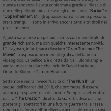
questa tendenza è stata confermata grazie al rilascio di
due delle pellicole più attese degli ultimi anni: “
Barbie
” e
“
Oppenheimer
“. Ma gli appassionati di cinema possono
stare tranquilli: sono in arrivo ancora tanti altri titoli nei
prossimi mesi.
Agosto sarà forse un po’ più calmo, con meno titolo di
grande richiamo, ma con qualche interessante novità.
L’11 agosto, infatti, sarà rilasciato “
Gran Turismo: The
Movie
“, trasposizione cinematografica del famoso
videogioco. La pellicola è diretta da Neill Blomkamp e
vanta un cast stellare che include David Harbour,
Orlando Bloom e Djimon Hounsou.
Settembre vedrà invece l’uscita di “
The Nun II
“, un
sequel dell’horror del 2018, che promette di essere
ancora più spaventoso del primo. Sempre a settembre
uscirà “
The Creator
“, diretto da Gareth Edwards, che
porterà gli spettatori in una futura guerra tra la razza
umana e le forze dell’intelligenza artificiale, con un cast