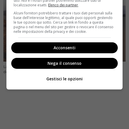
sito. Noi e i nostri partner potremmo utilizzare dati di
localizzazione esatti.
Elenco dei partner
.
Alcuni fornitori potrebbero trattare i tuoi dati personali sulla
base dell'interesse legittimo, al quale puoi opporti gestendo
le tue opzioni qui sotto. Cerca un link in fondo a questa
pagina o nel menu del sito per gestire o revocare il consenso
nelle impostazioni della privacy e dei cookie.
Acconsenti
Nega il consenso
La seconda parte di “Dune” è sicuramente tra le pellicole più attese
dell’anno (Foto Ansa) – velvetcinema.it
Gestisci le opzioni