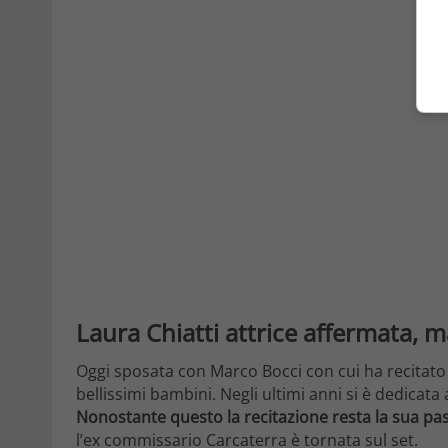
Laura Chiatti attrice affermata,
Oggi sposata con Marco Bocci con cui ha recitato
bellissimi bambini. Negli ultimi anni si è dedicata 
Nonostante questo la recitazione resta la sua pa
l’ex commissario Carcaterra è tornata sul set.