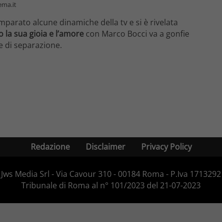
ema.it
mparato alcune dinamiche della tv e si è rivelata
no la sua gioia e l’amore
con Marco Bocci va a gonfie
 e di separazione.
Redazione
Disclaimer
Privacy Policy
Jws Media Srl - Via Cavour 310 - 00184 Roma - P.Iva 171329210
Tribunale di Roma al n° 101/2023 del 21-07-2023