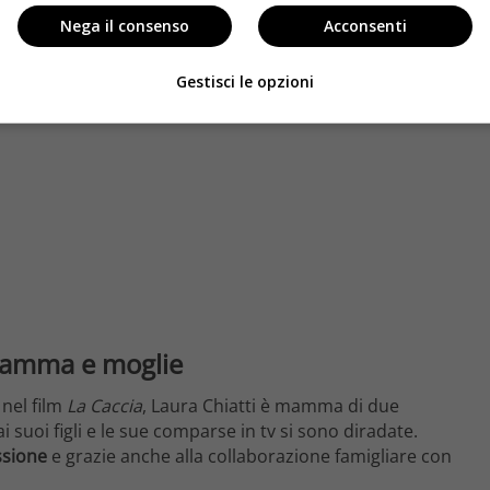
Nega il consenso
Acconsenti
Gestisci le opzioni
 mamma e moglie
 nel film
La Caccia
, Laura Chiatti è mamma di due
ai suoi figli e le sue comparse in tv si sono diradate.
ssione
e grazie anche alla collaborazione famigliare con