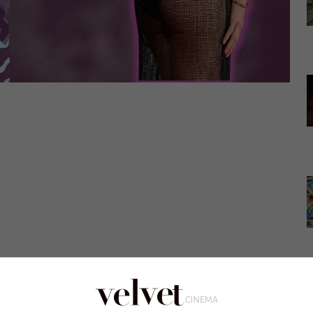
 a
Un posto al sole
: il famoso bacio con Diego è