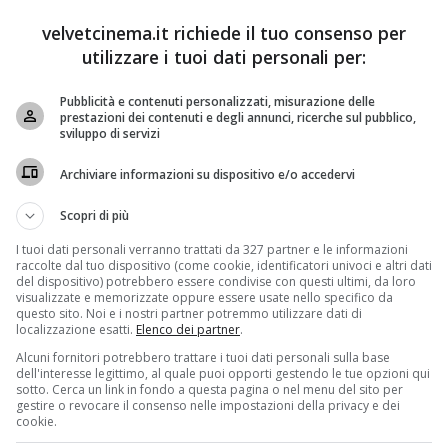
velvetcinema.it richiede il tuo consenso per
esso trasmesse dalla Rai. Soap opera made in Italy
utilizzare i tuoi dati personali per:
e ha un vasto seguito. In onda su Rai tre nel preserale
tati. Nonostante i tentativi
d’alcune dirigenze Rai del
Pubblicità e contenuti personalizzati, misurazione delle
prestazioni dei contenuti e degli annunci, ricerche sul pubblico,
ierati numerosi dalla parte della serie che non si è mai
sviluppo di servizi
Archiviare informazioni su dispositivo e/o accedervi
tare sul set molti attori che oggi sono riusciti ad
 di Serena Rossi e di Laura Chiatti. E se la
Rossi è uno
Scopri di più
 dopo l’esordi nella soap partenopea ha intrapreso la
I tuoi dati personali verranno trattati da 327 partner e le informazioni
gli addetti ai lavori. Ma che ruolo aveva Laura Chiatti
raccolte dal tuo dispositivo (come cookie, identificatori univoci e altri dati
o oggi non è stato ancora dimenticato?
del dispositivo) potrebbero essere condivise con questi ultimi, da loro
visualizzate e memorizzate oppure essere usate nello specifico da
Balestra
, compagna di classe bellissima di Diego
questo sito. Noi e i nostri partner potremmo utilizzare dati di
localizzazione esatti.
Elenco dei partner
.
. E’ stata parte del cast tra il 1999 e il 2000 ed era
Alcuni fornitori potrebbero trattare i tuoi dati personali sulla base
anno sicuramente,
anche perchè nonostante il ruolo
dell'interesse legittimo, al quale puoi opporti gestendo le tue opzioni qui
uito Laura ha recitato in altre serie tv come
Carabinieri,
sotto. Cerca un link in fondo a questa pagina o nel menu del sito per
poi è approdata al cinema, rivelandosi un’artista
gestire o revocare il consenso nelle impostazioni della privacy e dei
cookie.