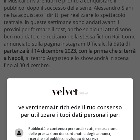
Il Musical di Mare fuori è pronto a conquistare il
pubblico, dopo il successo della serie. Alessandro Siani
ne ha acquistato i diritti per realizzare lo spettacolo
teatrale. In queste settimane sono andati avanti i
provini per formare il cast, anche se alcuni attori sono
ben noti dato che recitano nella stessa fiction Rai. Come
annunciato sulla pagina Instagram Ufficiale,
la data di
partenza è il 14 dicembre 2023, con la prima che si terrà
a Napoli,
al teatro Augusteo e lo show andrà in scena
fino al 30 dicembre.
velvetcinema.it richiede il tuo consenso
per utilizzare i tuoi dati personali per:
Pubblicità e contenuti personalizzati, misurazione
delle prestazioni dei contenuti e degli annunci,
ricerche sul pubblico, sviluppo di servizi