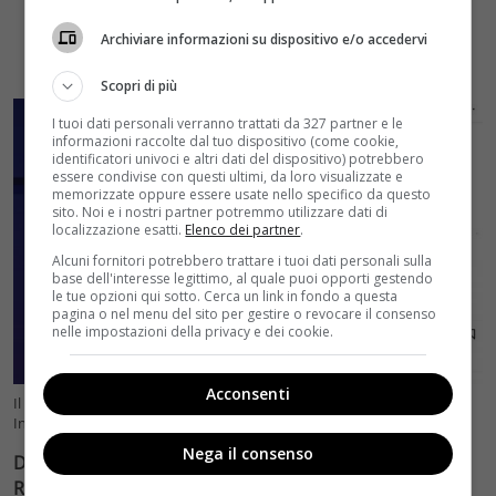
Archiviare informazioni su dispositivo e/o accedervi
Scopri di più
I tuoi dati personali verranno trattati da 327 partner e le
informazioni raccolte dal tuo dispositivo (come cookie,
identificatori univoci e altri dati del dispositivo) potrebbero
essere condivise con questi ultimi, da loro visualizzate e
memorizzate oppure essere usate nello specifico da questo
sito. Noi e i nostri partner potremmo utilizzare dati di
localizzazione esatti.
Elenco dei partner
.
Alcuni fornitori potrebbero trattare i tuoi dati personali sulla
base dell'interesse legittimo, al quale puoi opporti gestendo
le tue opzioni qui sotto. Cerca un link in fondo a questa
pagina o nel menu del sito per gestire o revocare il consenso
nelle impostazioni della privacy e dei cookie.
Acconsenti
Il Musicale di Mare Fuori: chi sono gli attori protagonisti (Foto
Instagram @marefuori-ilmusical) velvetcinema.it
Nega il consenso
Dal 20 gennaio 2024 lo spettacolo sarà realizzato a
Ragusa,
dal 1 febbraio a Torino e dal 14 a Milano. Il 23