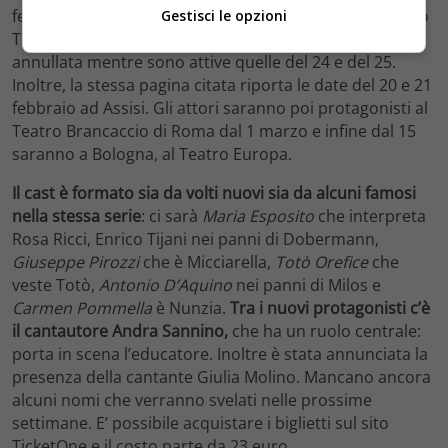
febbraio il cast doveva essere presente a Bari, al Teatro
Gestisci le opzioni
Team, ma il sito TicketOne riporta che la tappa è stata
annullata mentre sono attive quelle del 24 e del 25.
Inoltre, la stessa pagina citata riporta le date del 20 e 21
febbraio ad Assisi. Gli attori saranno poi protagonisti al
Teatro Brancaccio di Roma dal 1 marzo e infine dal 15
saranno a Bologna, al Teatro Europa.
Il cast è formato sia da volti nuovi sia da alcuni famosi
nella stessa serie
: ci sarà
Maria Esposito
che interpreta
Rosa Ricci, Enrico Tijani nei panni di Dobermann,
Giuseppe Pirozzi
che è Micciarella,
Totò Orefice
che
veste Totò,
Antonio D’Aquino
nei panni di Milos e
Carmen
Pommella
è Nunzia.
Tra i nuovi protagonisti c’è
il cantautore Andra Sannino,
che ha un ruolo centrale:
porta in scena l’educatore. Inoltre è stata annunciata la
presenza della cantante Giulia Molino. Mancano ancora
alcuni nomi che verranno svelati nelle prossime
settimane. E’ possibile acquistare i biglietti sul sito
TicketOne e il costo parte da 23 euro.