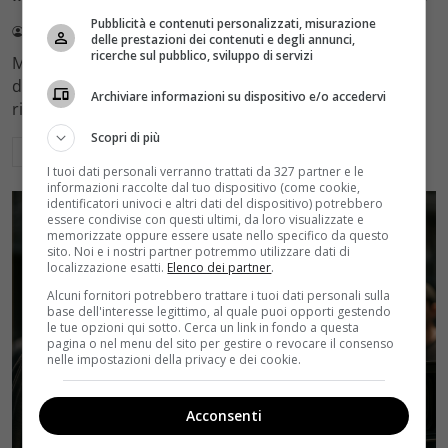
Pubblicità e contenuti personalizzati, misurazione
Redazione Velvet
4 Agosto 2026
delle prestazioni dei contenuti e degli annunci,
ricerche sul pubblico, sviluppo di servizi
Mediaset sceglie di mantenere Gerry Scotti e La Ruota
della Fortuna nell'access prime time estivo di Canale 5,
Archiviare informazioni su dispositivo e/o accedervi
rinviando a dicembre il debutto di Enrico Pa
Scopri di più
Leggi di più
I tuoi dati personali verranno trattati da 327 partner e le
informazioni raccolte dal tuo dispositivo (come cookie,
identificatori univoci e altri dati del dispositivo) potrebbero
essere condivise con questi ultimi, da loro visualizzate e
memorizzate oppure essere usate nello specifico da questo
sito. Noi e i nostri partner potremmo utilizzare dati di
localizzazione esatti.
Elenco dei partner
.
Alcuni fornitori potrebbero trattare i tuoi dati personali sulla
base dell'interesse legittimo, al quale puoi opporti gestendo
le tue opzioni qui sotto. Cerca un link in fondo a questa
pagina o nel menu del sito per gestire o revocare il consenso
nelle impostazioni della privacy e dei cookie.
Acconsenti
Rumors