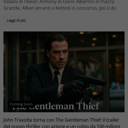
italiani di rilievo: Armony di Dario Albertini in Piazza
Grande, Alberi erranti e Ketticé in concorso, più il do
Leggi di più
Coming Soon
John Travolta torna con The Gentleman Thief: il trailer
del nuovo thriller con azione e un colpo da 100 milioni