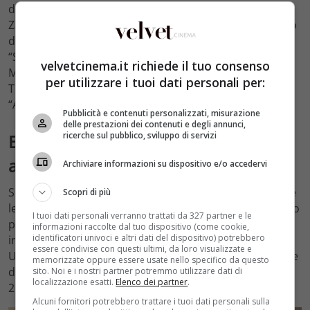
dai seguenti attori:
Mark-Paul Gosselaar
nel ruolo di
Zachary “Zack” Morris,
Tiffani Amber Thiessen
nel ruolo
di Kelly Kapowski,
Dustin Diamond
nel ruolo di Samuel
“Screech” Powers,
Elizabeth Berkley
nel ruolo di Jessica
velvetcinema.it richiede il tuo consenso
Myrte “Jessie” Spano,
Lark Voorhies
nel ruolo di Lisa
per utilizzare i tuoi dati personali per:
Turtle e infine
Mario López
nel ruolo di Albert Clifford
“A.C.” Slater Sanchez.
Pubblicità e contenuti personalizzati, misurazione
delle prestazioni dei contenuti e degli annunci,
ricerche sul pubblico, sviluppo di servizi
Bayside School: ecco cosa fanno
adesso i protagonisti della sitcom
Archiviare informazioni su dispositivo e/o accedervi
Sono passati ormai 30 anni dall’ultimo episodio di tutte
Scopri di più
le 4 stagioni della sitcom e dunque gli attori, allora poco
I tuoi dati personali verranno trattati da 327 partner e le
più che 20enni, sono chiaramente cresciuti e hanno
informazioni raccolte dal tuo dispositivo (come cookie,
identificatori univoci e altri dati del dispositivo) potrebbero
intrapreso carriere diverse.
essere condivise con questi ultimi, da loro visualizzate e
Una news dedicata anche a Dustin Diamond, interprete
memorizzate oppure essere usate nello specifico da questo
di Samuel Powers, scomparso prematuramente nel
sito. Noi e i nostri partner potremmo utilizzare dati di
localizzazione esatti.
Elenco dei partner
.
2021 a soli 44 anni a causa di un carcinoma ai polmoni.
Alcuni fornitori potrebbero trattare i tuoi dati personali sulla