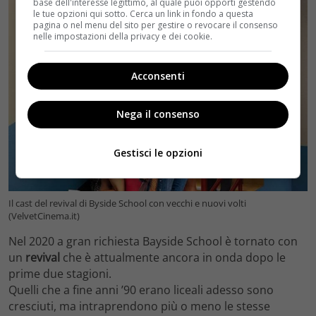
base dell'interesse legittimo, al quale puoi opporti gestendo
le tue opzioni qui sotto. Cerca un link in fondo a questa
pagina o nel menu del sito per gestire o revocare il consenso
nelle impostazioni della privacy e dei cookie.
Acconsenti
Nega il consenso
Gestisci le opzioni
Il cast del revival di Byside School con vecchi e nuovi volti
(VelvetCinema.it)
Nel 2020 a gran richiesta Bayside School è tornato con
un
revival
che è attualmente ancora in onda dopo le
prime due stagioni.
Quelli che a fine anni ’90 erano liceali adesso sono
cresciuti, ma intraprendono più o meno le stesse