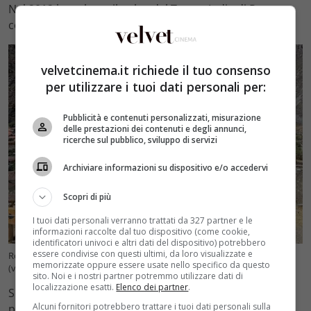
Nel 2012 ha calcato il palco del Teatro India di Roma,
con Danilo Nigrelli, in Una cena armena di Paola Ponti.
velvetcinema.it richiede il tuo consenso
per utilizzare i tuoi dati personali per:
Pubblicità e contenuti personalizzati, misurazione
delle prestazioni dei contenuti e degli annunci,
ricerche sul pubblico, sviluppo di servizi
Archiviare informazioni su dispositivo e/o accedervi
Scopri di più
I tuoi dati personali verranno trattati da 327 partner e le
informazioni raccolte dal tuo dispositivo (come cookie,
identificatori univoci e altri dati del dispositivo) potrebbero
essere condivise con questi ultimi, da loro visualizzate e
Rosa Diletta Rossi, età, vita privata e film dell’attrice di Maria Corleone
memorizzate oppure essere usate nello specifico da questo
(velvetcinema.it) -@rosadiletta
sito. Noi e i nostri partner potremmo utilizzare dati di
localizzazione esatti.
Elenco dei partner
.
Successivamente ha frequentato un corso
Alcuni fornitori potrebbero trattare i tuoi dati personali sulla
propedeutico presso il Teatro stabile di Genova e la