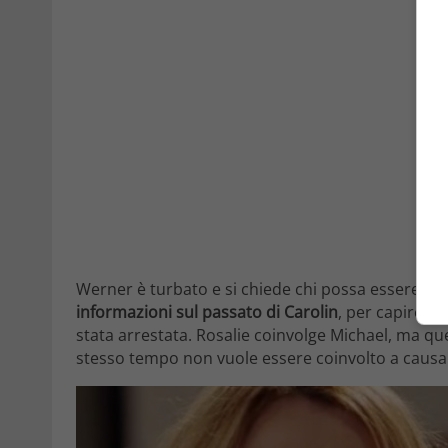
Werner è turbato e si chiede chi possa essere l’a
informazioni sul passato di Carolin
, per capire s
stata arrestata. Rosalie coinvolge Michael, ma qu
stesso tempo non vuole essere coinvolto a causa 