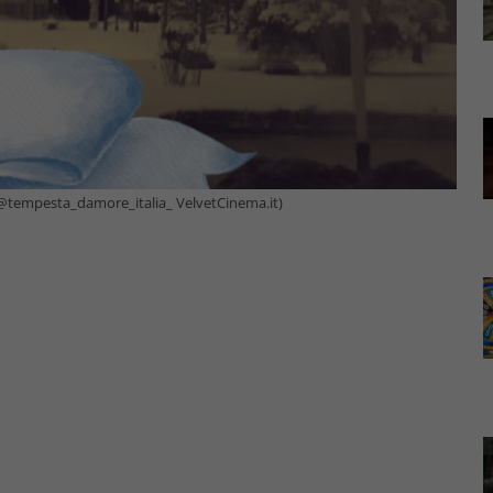
 @tempesta_damore_italia_ VelvetCinema.it)