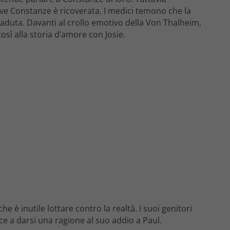
ve Constanze è ricoverata. I medici temono che la
duta. Davanti al crollo emotivo della Von Thalheim,
osì alla storia d’amore con Josie.
e è inutile lottare contro la realtà. I suoi genitori
sce a darsi una ragione al suo addio a Paul.