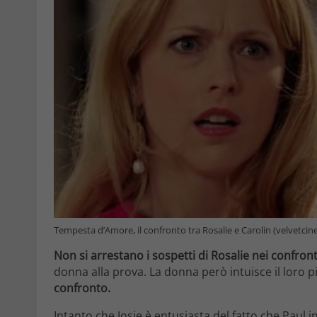
Tempesta d’Amore, il confronto tra Rosalie e Carolin (velvetcin
Non si arrestano i sospetti di Rosalie nei confront
donna alla prova. La donna però intuisce il loro p
confronto.
Intanto che Josie è entusiasta del fatto che Paul 