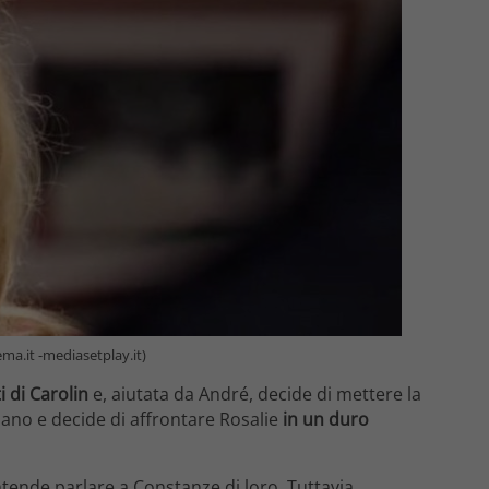
ema.it -mediasetplay.it)
i di Carolin
e, aiutata da André, decide di mettere la
iano e decide di affrontare Rosalie
in un duro
intende parlare a Constanze di loro. Tuttavia