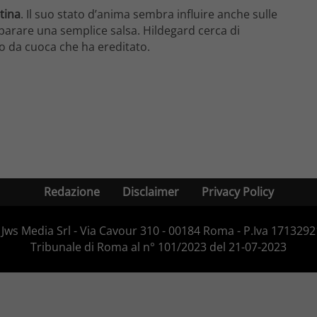
tina
. Il suo stato d’anima sembra influire anche sulle
eparare una semplice salsa. Hildegard cerca di
llo da cuoca che ha ereditato.
Redazione
Disclaimer
Privacy Policy
Jws Media Srl - Via Cavour 310 - 00184 Roma - P.Iva 171329210
Tribunale di Roma al n° 101/2023 del 21-07-2023