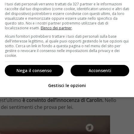
I tuoi dati personali verranno trattati da 327 partner e le informazioni
raccolte dal tuo dispositivo (come cookie, identificatori univoci e altri dati
del dispositivo) potrebbero essere condivise con questi ultimi, da loro
visualizzate e memorizzate oppure essere usate nello specifico da
questo sito. Noi e i nostri partner potremmo utilizzare dati di
localizzazione esatti.
Elenco dei partner
.
Alcuni fornitori potrebbero trattare i tuoi dati personali sulla base
dell'interesse legittimo, al quale puoi opporti gestendo le tue opzioni qui
sotto. Cerca un link in fondo a questa pagina o nel menu del sito per
gestire o revocare il consenso nelle impostazioni della privacy e dei
cookie.
Nega il consenso
Acconsenti
Gestisci le opzioni
utore dei furti. A questo punto
chiede a Rosalie
e la donna fosse stata davvero innocente quando è
est’ultimo
è convinto dell’innocenza di Carolin.
Nello
dei sentimenti che prova per lei.